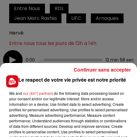
Entre Nous
RDL
Jean Marc Rashia
UFC
Arnaques
Hervé
Entre nous tous les jours de 12h a 14h
0:00
12 min 58 sec
Continuer sans accepter
Le respect de votre vie privée est notre priorité
7 décembre 2022 - 12 min 58 sec
We and
our (447) partners
do the following data processing based on
ENTRE NOUS : JEAN MICHEL BILLAUT UFC QUE
your consent and/or our legitimate interest: Store and/or access
CHOISIR DU PDC
information on a device; Use limited data to select advertising; Create
profiles for personalised advertising; Use profiles to select personalised
advertising; Measure advertising performance; Measure content
performance; Understand audiences through statistics or combinations
Chaque jour, de 12h à 14h, retrouvez Jean-Marc Rashia
of data from different sources; Develop and improve services; Create
pour parler de tout… avec vous !
profiles to personalise content; Use profiles to select personalised