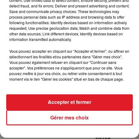
content; Use limited data to select content; Ensure security, prevent and
detect fraud, and fix errors; Deliver and present advertising and content;
Save and communicate privacy choices. These technologies may
process personal data such as IP address and browsing data to offer
following functionalities: Identify devices based on information actively
requested; Use precise geolocation data; Match and combine data from
other data sources; Link different devices; Identify devices based on
information transmitted automatically.
TITRES DIFFUSÉS
Vous pouvez accepter en cliquant sur "Accepter et fermer", ou affiner en
sélectionnant les finalités et/ou partenaires dans "Gérer mes choix".
Vous pouvez également refuser en cliquant sur "Continuer sans
21h08
21h08
21h04
21h04
accepter". Vos préférences ne s'appliqueront que pour ce site. Vous
pouvez mettre à jour vos choix, ou retirer votre consentement à tout
moment via le lien "Gérer les cookies" situé en bas de chaque page.
Accepter et fermer
Gérer mes choix
JULIEN CLERC
CELINE DION
Ce N'est Rien
Pour Que Tu M'aimes
Encore