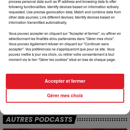
process personal data such as IP address and browsing data to offer
following functionalities: Identify devices based on information actively
requested; Use precise geolocation data; Match and combine data from
TITRES DIFFUSÉS
other data sources; Link different devices; Identify devices based on
information transmitted automatically.
Vous pouvez accepter en cliquant sur "Accepter et fermer", ou affiner en
18h29
18h29
18h26
18h26
sélectionnant les finalités et/ou partenaires dans "Gérer mes choix".
Vous pouvez également refuser en cliquant sur "Continuer sans
accepter". Vos préférences ne s'appliqueront que pour ce site. Vous
pouvez mettre à jour vos choix, ou retirer votre consentement à tout
moment via le lien "Gérer les cookies" situé en bas de chaque page.
Accepter et fermer
Gérer mes choix
ELLI MEIDEROS
PIERRE BACHELET
Toi Mon Toit
En L'an 2001
AUTRES PODCASTS