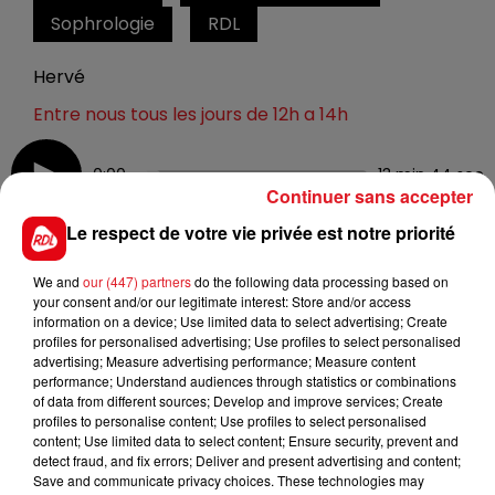
Sophrologie
RDL
Hervé
Entre nous tous les jours de 12h a 14h
0:00
13 min 44 sec
Continuer sans accepter
Le respect de votre vie privée est notre priorité
31 mai 2022 - 13 min 44 sec
We and
our (447) partners
do the following data processing based on
ENTRE NOUS : LUCIE POUILLE SOPHROLOGUE
your consent and/or our legitimate interest: Store and/or access
information on a device; Use limited data to select advertising; Create
profiles for personalised advertising; Use profiles to select personalised
advertising; Measure advertising performance; Measure content
La Sophrologie
performance; Understand audiences through statistics or combinations
of data from different sources; Develop and improve services; Create
profiles to personalise content; Use profiles to select personalised
content; Use limited data to select content; Ensure security, prevent and
detect fraud, and fix errors; Deliver and present advertising and content;
Save and communicate privacy choices. These technologies may