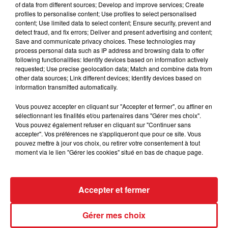
of data from different sources; Develop and improve services; Create
profiles to personalise content; Use profiles to select personalised
content; Use limited data to select content; Ensure security, prevent and
detect fraud, and fix errors; Deliver and present advertising and content;
RENAUD
CHARLES AZNAVOUR
Save and communicate privacy choices. These technologies may
Dés Que Le Vent Soufflera
Les Comédiens
process personal data such as IP address and browsing data to offer
following functionalities: Identify devices based on information actively
requested; Use precise geolocation data; Match and combine data from
AUTRES PODCASTS
other data sources; Link different devices; Identify devices based on
information transmitted automatically.
Vous pouvez accepter en cliquant sur "Accepter et fermer", ou affiner en
sélectionnant les finalités et/ou partenaires dans "Gérer mes choix".
Vous pouvez également refuser en cliquant sur "Continuer sans
accepter". Vos préférences ne s'appliqueront que pour ce site. Vous
pouvez mettre à jour vos choix, ou retirer votre consentement à tout
moment via le lien "Gérer les cookies" situé en bas de chaque page.
28 avril 2026
Accepter et fermer
RDL & Vous du 28 avril 2026
Gérer mes choix