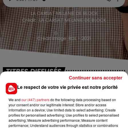
LA CARSAT MELANIE DE BLOCK
Crédit :
LA CARSAT MELANIE DE BLOCK
Crédit image:
RDL - 2021
TITRES DIFFUSÉS
Continuer sans accepter
Le respect de votre vie privée est notre priorité
5h00
5h00
4h57
4h57
We and
our (447) partners
do the following data processing based on
your consent and/or our legitimate interest: Store and/or access
information on a device; Use limited data to select advertising; Create
profiles for personalised advertising; Use profiles to select personalised
advertising; Measure advertising performance; Measure content
performance; Understand audiences through statistics or combinations