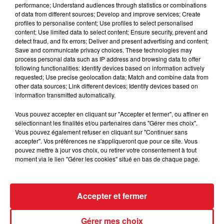
performance; Understand audiences through statistics or combinations
of data from different sources; Develop and improve services; Create
profiles to personalise content; Use profiles to select personalised
content; Use limited data to select content; Ensure security, prevent and
detect fraud, and fix errors; Deliver and present advertising and content;
Save and communicate privacy choices. These technologies may
RENAUD & AXELLE RED
GOLD
process personal data such as IP address and browsing data to offer
Manhattan-Kaboul
Plus Près Des Étoiles
following functionalities: Identify devices based on information actively
requested; Use precise geolocation data; Match and combine data from
other data sources; Link different devices; Identify devices based on
AUTRES PODCASTS
information transmitted automatically.
Vous pouvez accepter en cliquant sur "Accepter et fermer", ou affiner en
sélectionnant les finalités et/ou partenaires dans "Gérer mes choix".
Vous pouvez également refuser en cliquant sur "Continuer sans
accepter". Vos préférences ne s'appliqueront que pour ce site. Vous
pouvez mettre à jour vos choix, ou retirer votre consentement à tout
moment via le lien "Gérer les cookies" situé en bas de chaque page.
Accepter et fermer
28 avril 2026
RDL & Vous du 28 avril 2026
Gérer mes choix