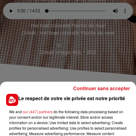
michael conseils Plante de noel
Crédit :
michael conseils Plante de noel
Crédit image:
RDL - 2021
TITRES DIFFUSÉS
Continuer sans accepter
Le respect de votre vie privée est notre priorité
4h03
4h03
4h00
4h00
We and
our (447) partners
do the following data processing based on
your consent and/or our legitimate interest: Store and/or access
information on a device; Use limited data to select advertising; Create
profiles for personalised advertising; Use profiles to select personalised
advertising; Measure advertising performance; Measure content