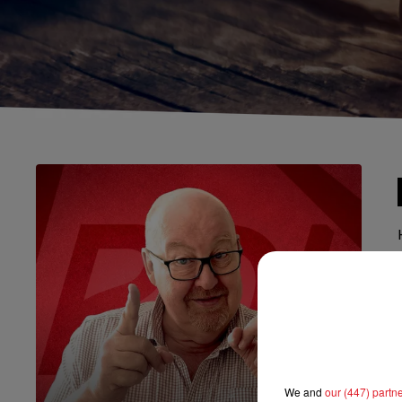
We and
our (447) partn