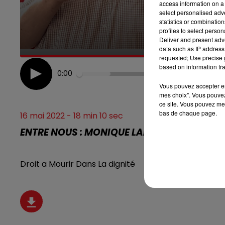
access information on a 
select personalised ad
13h00 - 16h00
statistics or combinatio
LES APRÈS-MIDI QUI CHANTENT
profiles to select person
Deliver and present adv
data such as IP address 
requested; Use precise g
based on information tra
0:00
Vous pouvez accepter en 
mes choix". Vous pouvez
ce site. Vous pouvez met
bas de chaque page.
16 mai 2022 - 18 min 10 sec
ENTRE NOUS : MONIQUE LADESSOU ET NADI
Droit a Mourir Dans La dignité