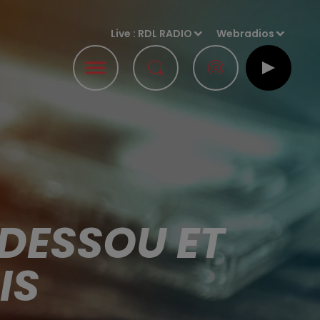
Live :
RDL RADIO
Webradios
DESSOU ET
IS