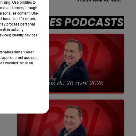
tising; Use profiles to
tand audiences through
7h00 - 10h00
personalise content; Use
DEBOUT C'EST L'HEURE
AUTRES PODCASTS
 fraud, and fix errors;
 may process personal
mation actively
vices; Identify devices
sec
rtenaires dans "Gérer
s'appliqueront que pour
les cookies" situé en
28 avril 2026
RDL & Vous du 28 avril 2026