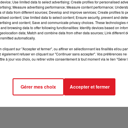
device; Use limited data to select advertising; Create profiles for personalised adver
vertising; Measure advertising performance; Measure content performance; Unders
16h00 - 19h00
ns of data from different sources; Develop and improve services; Create profiles to 
LE JUKEBOX RDL
alised content; Use limited data to select content; Ensure security, prevent and detect
ertising and content; Save and communicate privacy choices. These technologies
and browsing data to offer following functionalities: Identify devices based on infor
eolocation data; Match and combine data from other data sources; Link different de
nsmitted automatically.
18 min 10 
cliquant sur "Accepter et fermer", ou affiner en sélectionnant les finalités et/ou pa
 également refuser en cliquant sur "Continuer sans accepter". Vos préférences ne 
tre à jour vos choix, ou retirer votre consentement à tout moment via le lien "Gérer 
NE BOURGOIS
Gérer mes choix
Accepter et fermer