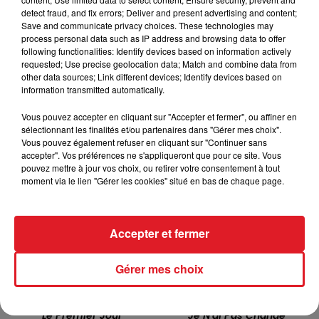
detect fraud, and fix errors; Deliver and present advertising and content;
Save and communicate privacy choices. These technologies may
process personal data such as IP address and browsing data to offer
following functionalities: Identify devices based on information actively
requested; Use precise geolocation data; Match and combine data from
other data sources; Link different devices; Identify devices based on
information transmitted automatically.
TITRES DIFFUSÉS
Vous pouvez accepter en cliquant sur "Accepter et fermer", ou affiner en
sélectionnant les finalités et/ou partenaires dans "Gérer mes choix".
Vous pouvez également refuser en cliquant sur "Continuer sans
accepter". Vos préférences ne s'appliqueront que pour ce site. Vous
14h37
14h37
14h31
14h31
pouvez mettre à jour vos choix, ou retirer votre consentement à tout
moment via le lien "Gérer les cookies" situé en bas de chaque page.
Accepter et fermer
Gérer mes choix
ETIENNE DAHO
JULIO IGLESIAS
Le Premier Jour
Je N'ai Pas Changé