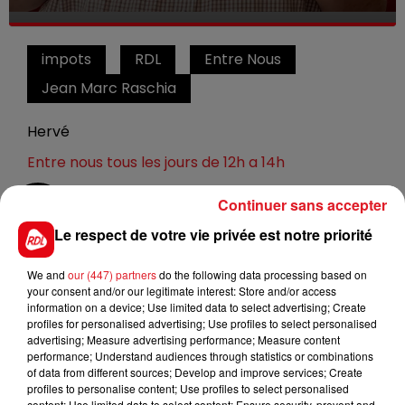
impots
RDL
Entre Nous
Jean Marc Raschia
Hervé
Entre nous tous les jours de 12h a 14h
Continuer sans accepter
0:00
14 min 59 sec
Le respect de votre vie privée est notre priorité
We and
our (447) partners
do the following data processing based on
3 juin 2022 - 14 min 59 sec
your consent and/or our legitimate interest: Store and/or access
information on a device; Use limited data to select advertising; Create
ENTRE NOUS : OLIVIER LELEU CATHERINE
profiles for personalised advertising; Use profiles to select personalised
AGUILAR CENTRE DES IMPOTS
advertising; Measure advertising performance; Measure content
performance; Understand audiences through statistics or combinations
of data from different sources; Develop and improve services; Create
profiles to personalise content; Use profiles to select personalised
déclaration de revenus 2021
content; Use limited data to select content; Ensure security, prevent and