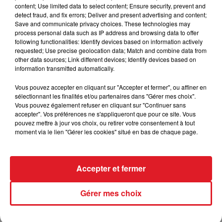
pour parler de tout… avec vous !
content; Use limited data to select content; Ensure security, prevent and
detect fraud, and fix errors; Deliver and present advertising and content;
Save and communicate privacy choices. These technologies may
process personal data such as IP address and browsing data to offer
following functionalities: Identify devices based on information actively
requested; Use precise geolocation data; Match and combine data from
other data sources; Link different devices; Identify devices based on
information transmitted automatically.
Vous pouvez accepter en cliquant sur "Accepter et fermer", ou affiner en
TITRES DIFFUSÉS
sélectionnant les finalités et/ou partenaires dans "Gérer mes choix".
Vous pouvez également refuser en cliquant sur "Continuer sans
accepter". Vos préférences ne s'appliqueront que pour ce site. Vous
7h39
7h39
7h35
7h35
pouvez mettre à jour vos choix, ou retirer votre consentement à tout
moment via le lien "Gérer les cookies" situé en bas de chaque page.
Accepter et fermer
Gérer mes choix