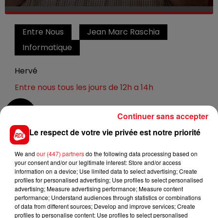
Entre Nous
Jean Marc Raschia
Informatique
Hervé
Entre nous tous les jours de 12h a 14h
0:00
15 min 41 sec
Continuer sans accepter
Le respect de votre vie privée est notre priorité
13 octobre 2022 - 15 min 41 sec
We and
our (447) partners
do the following data processing based on
your consent and/or our legitimate interest: Store and/or access
ENTRE NOUS : PIERRE SCHRIFFURE, EXPERT
information on a device; Use limited data to select advertising; Create
INFORMATIQUE
profiles for personalised advertising; Use profiles to select personalised
advertising; Measure advertising performance; Measure content
performance; Understand audiences through statistics or combinations
of data from different sources; Develop and improve services; Create
Chaque jour, de 12h à 14h, retrouvez Jean-Marc Rashia
profiles to personalise content; Use profiles to select personalised