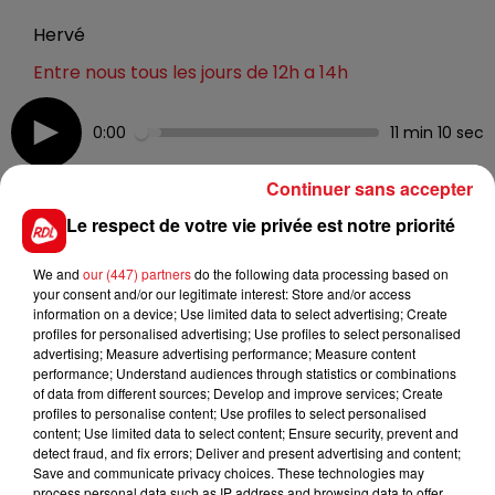
Hervé
Entre nous tous les jours de 12h a 14h
0:00
11 min 10 sec
Continuer sans accepter
Le respect de votre vie privée est notre priorité
8 novembre 2022 - 11 min 10 sec
ENTRE NOUS : SIMON COLLIEZ
We and
our (447) partners
do the following data processing based on
your consent and/or our legitimate interest: Store and/or access
information on a device; Use limited data to select advertising; Create
Chaque jour, de 12h à 14h, retrouvez Jean-Marc Rashia
profiles for personalised advertising; Use profiles to select personalised
advertising; Measure advertising performance; Measure content
pour parler de tout… avec vous !
performance; Understand audiences through statistics or combinations
of data from different sources; Develop and improve services; Create
profiles to personalise content; Use profiles to select personalised
content; Use limited data to select content; Ensure security, prevent and
detect fraud, and fix errors; Deliver and present advertising and content;
Save and communicate privacy choices. These technologies may
process personal data such as IP address and browsing data to offer