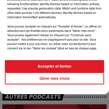
following functionalities: Identify devices based on information actively
requested; Use precise geolocation data; Match and combine data from
TITRES DIFFUSÉS
other data sources; Link different devices; Identify devices based on
information transmitted automatically.
Vous pouvez accepter en cliquant sur "Accepter et fermer", ou affiner en
9h19
9h19
9h09
9h09
sélectionnant les finalités et/ou partenaires dans "Gérer mes choix".
Vous pouvez également refuser en cliquant sur "Continuer sans
accepter". Vos préférences ne s'appliqueront que pour ce site. Vous
pouvez mettre à jour vos choix, ou retirer votre consentement à tout
moment via le lien "Gérer les cookies" situé en bas de chaque page.
Accepter et fermer
RENAUD
FLORENT PAGNY
Gérer mes choix
Dans Mon H.l.m.
Si Tu Veux M'essayer
AUTRES PODCASTS