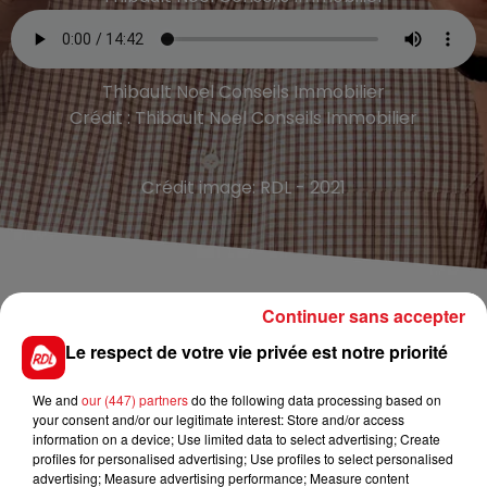
Thibault Noel Conseils Immobilier
Crédit :
Thibault Noel Conseils Immobilier
Crédit image:
RDL - 2021
TITRES DIFFUSÉS
Continuer sans accepter
Le respect de votre vie privée est notre priorité
6h20
6h20
6h15
6h15
We and
our (447) partners
do the following data processing based on
your consent and/or our legitimate interest: Store and/or access
information on a device; Use limited data to select advertising; Create
profiles for personalised advertising; Use profiles to select personalised
advertising; Measure advertising performance; Measure content