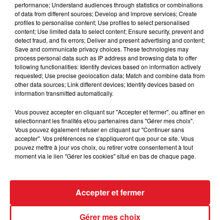
performance; Understand audiences through statistics or combinations
of data from different sources; Develop and improve services; Create
profiles to personalise content; Use profiles to select personalised
content; Use limited data to select content; Ensure security, prevent and
detect fraud, and fix errors; Deliver and present advertising and content;
Save and communicate privacy choices. These technologies may
CLAUDE NOUGARO
MICHEL POLNAREFF
process personal data such as IP address and browsing data to offer
Tu Verras
On Ira Tous Au Paradis
following functionalities: Identify devices based on information actively
requested; Use precise geolocation data; Match and combine data from
other data sources; Link different devices; Identify devices based on
AUTRES PODCASTS
information transmitted automatically.
Vous pouvez accepter en cliquant sur "Accepter et fermer", ou affiner en
sélectionnant les finalités et/ou partenaires dans "Gérer mes choix".
Vous pouvez également refuser en cliquant sur "Continuer sans
accepter". Vos préférences ne s'appliqueront que pour ce site. Vous
pouvez mettre à jour vos choix, ou retirer votre consentement à tout
moment via le lien "Gérer les cookies" situé en bas de chaque page.
Accepter et fermer
28 avril 2026
RDL & Vous du 28 avril 2026
Gérer mes choix