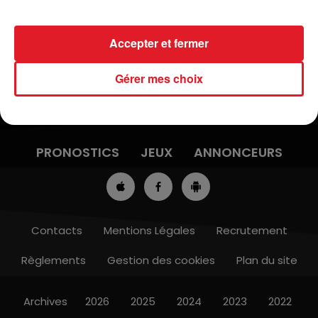
toute
l'information
locale et régionale sur
RDL
!
Accepter et fermer
Gérer mes choix
ACTUS
RADIO
MÉDIAS
PRONOSTICS
JEUX
ANNONCEURS
Contacts
Mentions Légales
Recrutement
Règlements
Gestion des cookies
Plan du site
Archives
2026
2025
2024
2023
2022