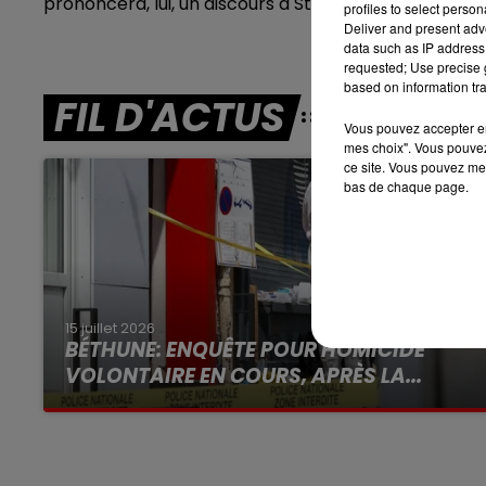
prononcera, lui, un discours à Strasbourg devant l
profiles to select person
Deliver and present adv
11h00 - 12h00
data such as IP address 
SUR UN AIR D'ACCORDÉON
requested; Use precise g
based on information tra
FIL D'ACTUS
Vous pouvez accepter en 
mes choix". Vous pouvez
ce site. Vous pouvez met
bas de chaque page.
15 juillet 2026
BÉTHUNE: ENQUÊTE POUR HOMICIDE
VOLONTAIRE EN COURS, APRÈS LA...
Selon les premiers éléments, le logement
servait à des prostituées