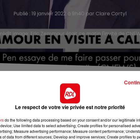
Publié : 19 janvier 2022 à 9h40 par Claire Cortyl
rédit image:
Eric Zemmour était ce matin l'invité de CNE
e dévoilé
Contin
ire étape dans la cité des 6 bourgeois, devenue un passage
Le respect de votre vie privée est notre priorité
ée.
ision de l’europe et parlera immigration. Une prise de
ers
do the following data processing based on your consent and/or our legitimate int
t échanger avec les acteurs locaux sur le Brexit, et se
device; Use limited data to select advertising; Create profiles for personalised adver
vertising; Measure advertising performance; Measure content performance; Unders
. Visite programmée alors même qu’Emmanuel Macron
ns of data from different sources; Develop and improve services; Create profiles to 