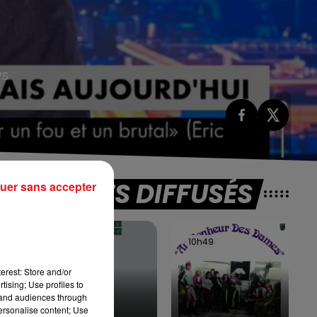
WS
TITRES DIFFUSÉS
uer sans accepter
10h55
10h55
10h49
10h49
erest: Store and/or
tising; Use profiles to
tand audiences through
personalise content; Use