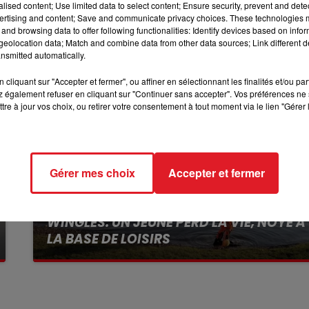
e parlement européen.
alised content; Use limited data to select content; Ensure security, prevent and detect
ertising and content; Save and communicate privacy choices. These technologies
8h00 - 10h00
and browsing data to offer following functionalities: Identify devices based on infor
RDL WEEK-END
eolocation data; Match and combine data from other data sources; Link different de
nsmitted automatically.
cliquant sur "Accepter et fermer", ou affiner en sélectionnant les finalités et/ou pa
 également refuser en cliquant sur "Continuer sans accepter". Vos préférences ne 
tre à jour vos choix, ou retirer votre consentement à tout moment via le lien "Gérer 
Gérer mes choix
Accepter et fermer
13 juillet 2026
WINGLES: UN JEUNE PERD LA VIE, NOYÉ À
LA BASE DE LOISIRS
La victime a coulé à pic