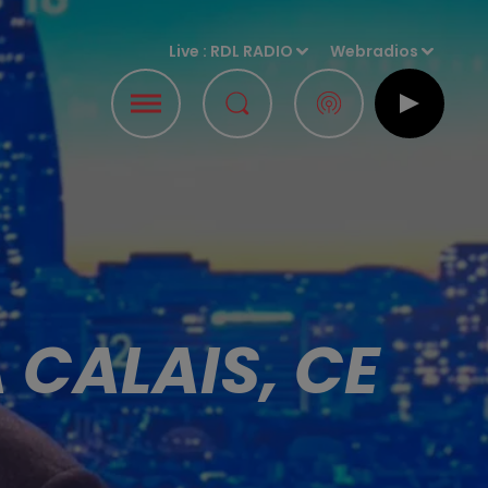
Live :
RDL RADIO
Webradios
 CALAIS, CE