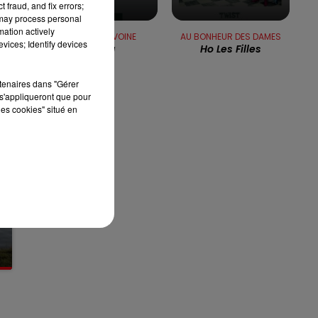
 fraud, and fix errors;
 may process personal
11h00 - 12h00
mation actively
SUR UN AIR D'ACCORDÉON
DANIEL BALAVOINE
AU BONHEUR DES DAMES
vices; Identify devices
L'aziza
Ho Les Filles
rtenaires dans "Gérer
s'appliqueront que pour
les cookies" situé en