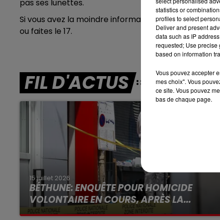
select personalised ad
pas ses lunettes.
statistics or combinatio
7h00 - 10h00
Si vous avez la moindre information, contactez la g
profiles to select person
RDL WEEK-END
Deliver and present adv
ou faites le 17.
data such as IP address 
requested; Use precise g
based on information tra
Vous pouvez accepter en 
FIL D'ACTUS
mes choix". Vous pouvez
ce site. Vous pouvez met
bas de chaque page.
15 juillet 2026
BÉTHUNE: ENQUÊTE POUR HOMICIDE
VOLONTAIRE EN COURS, APRÈS LA...
Selon les premiers éléments, le logement