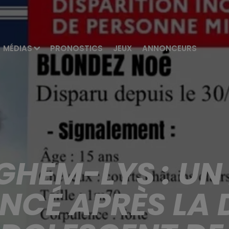
MÉDIAS
PRONOSTICS
JEUX
ANNONCEURS
GHEM-LYS : UN 
NCÉ APRÈS LA 