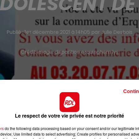
ADOLESCENT DE 
Publié : 1er décembre 2021 à 14h05 par Julie Desbois
Crédit image:
disparition erquinghem lys
Contin
19h.
Le respect de votre vie privée est notre priorité
 appel à témoins. Noé, Blondez, 15 ans a disparu après
m-Lys vers 19h ce mardi. L’adolescent mesure 1m70, a les
ers
do the following data processing based on your consent and/or our legitimate int
ng jaune, orange ou beige avec un manteau noir. Il ne porta
device; Use limited data to select advertising; Create profiles for personalised adver