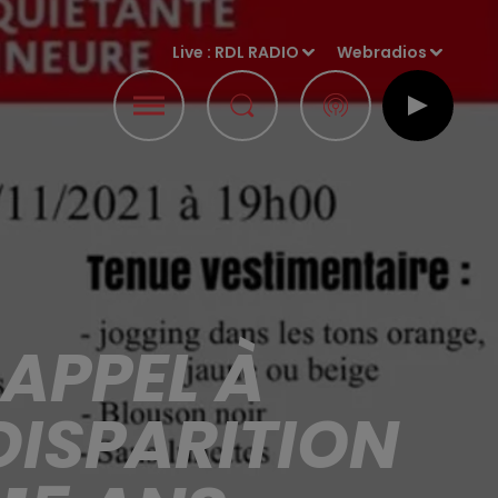
Live :
RDL RADIO
Webradios
APPEL À
DISPARITION