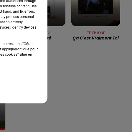
tand audiences through
personalise content; Use
7h00 - 10h00
 fraud, and fix errors;
RDL WEEK-END
 may process personal
mation actively
vices; Identify devices
PHILIPPE LAVIL
TÉLÉPHONE
Kolé Séré
Ça C'est Vraiment Toi
rtenaires dans "Gérer
s'appliqueront que pour
les cookies" situé en