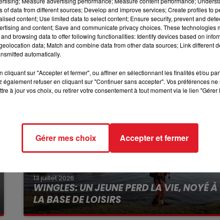
vertising; Measure advertising performance; Measure content performance; Unders
ns of data from different sources; Develop and improve services; Create profiles to 
10h00 - 12h00
endarmerie d’ Hallennes-lez-Haubourdin au 03 20 07 17 03
alised content; Use limited data to select content; Ensure security, prevent and detect
RDL WEEKEND
ertising and content; Save and communicate privacy choices. These technologies
and browsing data to offer following functionalities: Identify devices based on infor
eolocation data; Match and combine data from other data sources; Link different de
nsmitted automatically.
cliquant sur "Accepter et fermer", ou affiner en sélectionnant les finalités et/ou pa
 également refuser en cliquant sur "Continuer sans accepter". Vos préférences ne 
tre à jour vos choix, ou retirer votre consentement à tout moment via le lien "Gérer 
Gérer mes choix
Accepter et fermer
13 juillet 2026
WINGLES: UN JEUNE PERD LA VIE, NOYÉ À
LA BASE DE LOISIRS
La victime a coulé à pic