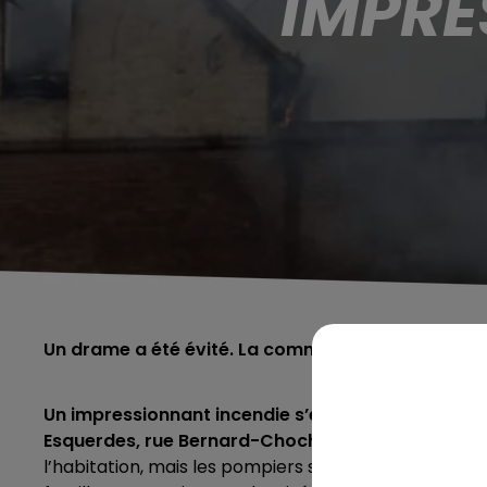
IMPRE
Un drame a été évité. La commune a déjà vécu un 
Un impressionnant incendie s’est déclaré ce mer
Esquerdes, rue Bernard-Chochoy.
Selon nos confr
l’habitation, mais les pompiers sont parvenus à ma