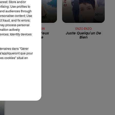
erest: Store and/or
tising; Use profiles to
7h00 - 10h00
tand audiences through
RDL WEEK-END
personalise content; Use
 fraud, and fix errors;
 may process personal
JOE DASSIN
ENZO ENZO
mation actively
de
Dans Les Yeux
Juste Quelqu'un De
vices; Identify devices
D'emilie
Bien
rtenaires dans "Gérer
s'appliqueront que pour
les cookies" situé en