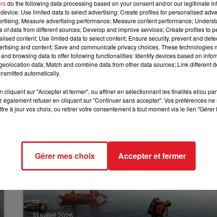
nfant du couple, qui a aperçu de la fumée, a alerté la mère
ers
do the following data processing based on your consent and/or our legitimate int
device; Use limited data to select advertising; Create profiles for personalised adver
 la maison lorsque le feu s’est déclaré. Ils ont été pris en
10h00 - 12h00
vertising; Measure advertising performance; Measure content performance; Unders
RDL WEEKEND
ns of data from different sources; Develop and improve services; Create profiles to 
alised content; Use limited data to select content; Ensure security, prevent and detect
nstances du sinistre.
ertising and content; Save and communicate privacy choices. These technologies
and browsing data to offer following functionalities: Identify devices based on infor
une série noire, après l
a mort d’un mort dans l’incendie 
eolocation data; Match and combine data from other data sources; Link different de
nsmitted automatically.
cliquant sur "Accepter et fermer", ou affiner en sélectionnant les finalités et/ou pa
 également refuser en cliquant sur "Continuer sans accepter". Vos préférences ne 
tre à jour vos choix, ou retirer votre consentement à tout moment via le lien "Gérer 
Gérer mes choix
Accepter et fermer
13 juillet 2026