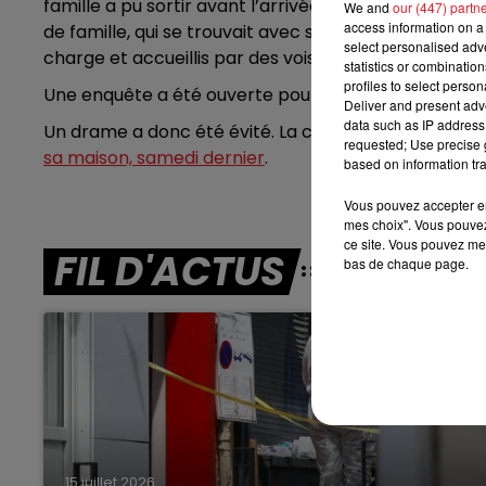
famille a pu sortir avant l’arrivée des secours. Un e
We and
our (447) partn
access information on a 
de famille, qui se trouvait avec ses trois enfants dans
7h00 - 10h00
select personalised ad
RDL WEEK-END
charge et accueillis par des voisins.
statistics or combinatio
profiles to select person
Une enquête a été ouverte pour déterminer les circo
Deliver and present adv
data such as IP address 
Un drame a donc été évité. La commune vit en effet 
requested; Use precise g
sa maison, samedi dernier
.
based on information tra
Vous pouvez accepter en 
mes choix". Vous pouvez
ce site. Vous pouvez met
FIL D'ACTUS
bas de chaque page.
15 juillet 2026