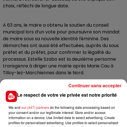
choix, réfléchi de longue date.
A 63 ans, le maire a obtenu le soutien du conseil
municipal lors d’un vote pour poursuivre son mandat
de maire sous sa nouvelle identité féminine. Des
démarches ont aussi été effectuées, auprès du sous
préfet et du préfet, pour confirmer la légalité du
processus. Estelle Szabo est la deuxième personne
transgenre à diriger une mairie après Marie Cau à
Tilloy-lez-Marchiennes dans le Nord.
Continuer sans accepter
Le respect de votre vie privée est notre priorité
We and
our (447) partners
do the following data processing based on
your consent and/or our legitimate interest: Store and/or access
information on a device; Use limited data to select advertising; Create
profiles for personalised advertising; Use profiles to select personalised