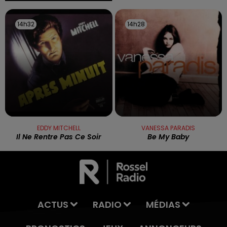
14h32
14h32
14h28
14h28
EDDY MITCHELL
VANESSA PARADIS
Il Ne Rentre Pas Ce Soir
Be My Baby
ACTUS
RADIO
MÉDIAS