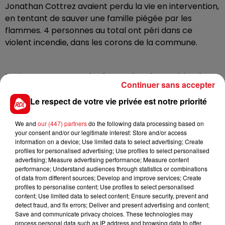
Jonathan Cottrez avaient perdu la vie en intervention,
en tentant de sauver une famille piégée par les
flammes. 4 personnes au total ont péri dans ce
violent incendie, dans les corons de la commune.
Les juges ont retenu des fautes dans la conduite des
Continuer sans accepter
opérations de secours, notamment en matière de
commandement et de communication. Pour les
Le respect de votre vie privée est notre priorité
proches des victimes, cette décision représente une
reconnaissance importante des responsabilités
We and
our (447) partners
do the following data processing based on
your consent and/or our legitimate interest: Store and/or access
engagées. A noter que les dommages et intérêts qui
information on a device; Use limited data to select advertising; Create
avaient été versés à la famille d'Arnaud Dauchy ont
profiles for personalised advertising; Use profiles to select personalised
été confirmés.
advertising; Measure advertising performance; Measure content
performance; Understand audiences through statistics or combinations
of data from different sources; Develop and improve services; Create
profiles to personalise content; Use profiles to select personalised
content; Use limited data to select content; Ensure security, prevent and
detect fraud, and fix errors; Deliver and present advertising and content;
Save and communicate privacy choices. These technologies may
process personal data such as IP address and browsing data to offer