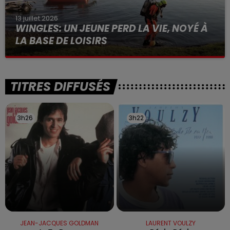
13 juillet 2026
WINGLES: UN JEUNE PERD LA VIE, NOYÉ À
LA BASE DE LOISIRS
La victime a coulé à pic
TITRES DIFFUSÉS
3h26
3h26
3h22
3h22
JEAN-JACQUES GOLDMAN
LAURENT VOULZY