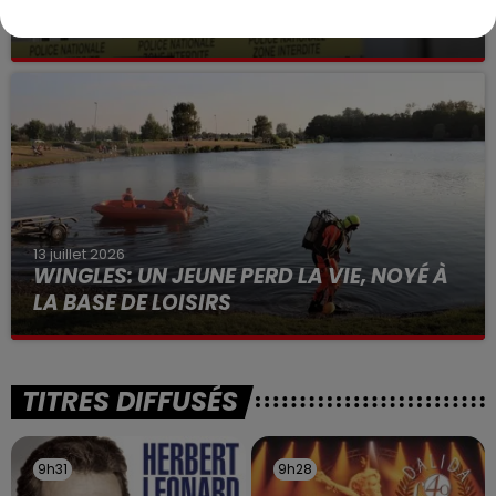
VOLONTAIRE EN COURS, APRÈS LA...
Selon les premiers éléments, le logement servait
à des prostituées
13 juillet 2026
WINGLES: UN JEUNE PERD LA VIE, NOYÉ À
LA BASE DE LOISIRS
La victime a coulé à pic
TITRES DIFFUSÉS
9h31
9h31
9h28
9h28