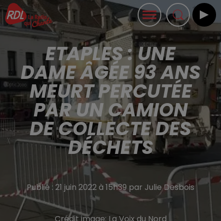
ETAPLES : UNE
DAME ÂGÉE 93 ANS
MEURT PERCUTÉE
PAR UN CAMION
DE COLLECTE DES
DÉCHETS
Publié : 21 juin 2022 à 15h39 par Julie Desbois
Crédit image:
La Voix du Nord