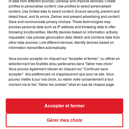
of data from different sources; Develop and improve services; Create
profiles to personalise content; Use profiles to select personalised
content; Use limited data to select content; Ensure security, prevent and
detect fraud, and fix errors; Deliver and present advertising and content;
Save and communicate privacy choices. These technologies may
Vendredi 17 juin,
une fillette de deux ans et demi a, elle
process personal data such as IP address and browsing data to offer
aussi, perdu la vie après avoir été percutée par un
following functionalities: Identify devices based on information actively
requested; Use precise geolocation data; Match and combine data from
camion poubelle à Sainte-Catheine
, près d’Arras.
other data sources; Link different devices; Identify devices based on
information transmitted automatically.
Vous pouvez accepter en cliquant sur "Accepter et fermer", ou affiner en
sélectionnant les finalités et/ou partenaires dans "Gérer mes choix".
FIL D'ACTUS
Vous pouvez également refuser en cliquant sur "Continuer sans
accepter". Vos préférences ne s'appliqueront que pour ce site. Vous
pouvez mettre à jour vos choix, ou retirer votre consentement à tout
moment via le lien "Gérer les cookies" situé en bas de chaque page.
Accepter et fermer
Gérer mes choix
15 juillet 2026
BÉTHUNE: ENQUÊTE POUR HOMICIDE