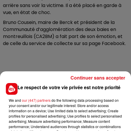
arrière sans voir la victime. Il a été placé en garde à
vue, en état de choc.
Bruno Cousein, maire de Berck et président de la
Communauté d’agglomération des deux baies en
montreuillois (CA2BM) a fait part de son émotion, et
de celle du service de collecte sur sa page Facebook.
Continuer sans accepter
Le respect de votre vie privée est notre priorité
We and
our (447) partners
do the following data processing based on
your consent and/or our legitimate interest: Store and/or access
information on a device; Use limited data to select advertising; Create
profiles for personalised advertising; Use profiles to select personalised
advertising; Measure advertising performance; Measure content
performance; Understand audiences through statistics or combinations