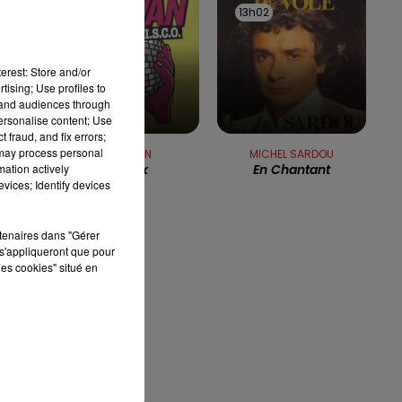
13h06
13h06
13h02
13h02
7h00 - 10h00
DEBOUT C'EST L'HEURE
erest: Store and/or
tising; Use profiles to
tand audiences through
personalise content; Use
de
 fraud, and fix errors;
 may process personal
OTTAWAN
MICHEL SARDOU
mation actively
T'es Ok
En Chantant
vices; Identify devices
rtenaires dans "Gérer
s'appliqueront que pour
les cookies" situé en