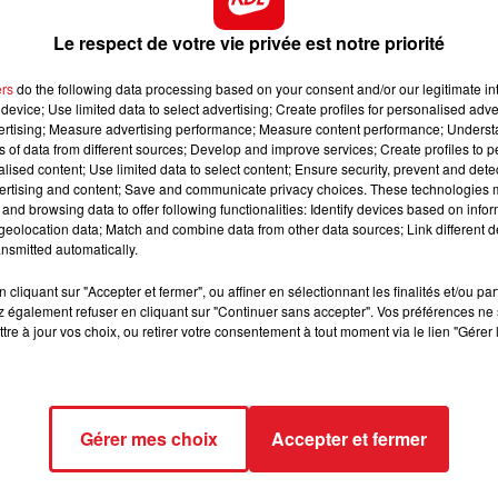
16h00 - 19h00
er un arrêté pour interdire l’accès du stade Félix Bollaert
LE JUKEBOX RDL
Le respect de votre vie privée est notre priorité
 décision logique et attendue, après les incidents lors du
ers
do the following data processing based on your consent and/or our legitimate int
ité est forte entre les deux équipes. Il s'agit notamment
device; Use limited data to select advertising; Create profiles for personalised adver
vertising; Measure advertising performance; Measure content performance; Unders
tentieux existant entre les supporters, des incidents
ns of data from different sources; Develop and improve services; Create profiles to 
ces deux équipes et afin de garantir le bon déroulement 
alised content; Use limited data to select content; Ensure security, prevent and detect
réfet du Pas-de-Calais a décidé de prendre des mesures
ertising and content; Save and communicate privacy choices. These technologies
and browsing data to offer following functionalities: Identify devices based on infor
 Bollaert-Delelis et au centreville de Lens. Du mardi 4
eolocation data; Match and combine data from other data sources; Link different de
l sera interdit à toute personne
nsmitted automatically.
ympique Sporting Club, ou se comportant comme tel,
cliquant sur "Accepter et fermer", ou affiner en sélectionnant les finalités et/ou pa
ords ainsi que de circuler ou de stationner sur la voie
 également refuser en cliquant sur "Continuer sans accepter". Vos préférences ne 
ètre bien défini.
tre à jour vos choix, ou retirer votre consentement à tout moment via le lien "Gérer 
Gérer mes choix
Accepter et fermer