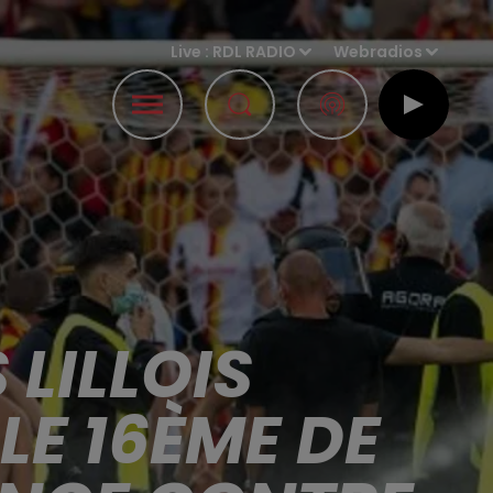
Live :
RDL RADIO
Webradios
 LILLOIS
LE 16ÈME DE