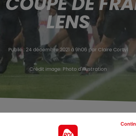
LA COUPE DE FR
LENS
Publié : 24 décembre 2021 à 9h06 par Claire Cortyl
Crédit image:
Photo d'illustration
Contin
 16èmes de finale de la Coupe de France, le 4 Janvier,