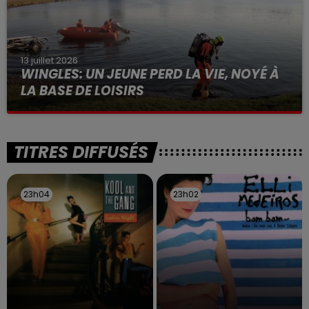
13 juillet 2026
WINGLES: UN JEUNE PERD LA VIE, NOYÉ À
LA BASE DE LOISIRS
La victime a coulé à pic
TITRES DIFFUSÉS
23h04
23h04
23h02
23h02