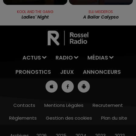
KOOL AND THE GANG
ELLI MEIDEROS
Ladies' Night
A Bailar Calypso
ACTUS
RADIO
MÉDIAS
PRONOSTICS
JEUX
ANNONCEURS
Contacts
Mentions Légales
Recrutement
Règlements
Gestion des cookies
Plan du site
13h00 - 16h00
LES APRÈS-MIDI QUI CHANTENT
Archives
2026
2025
2024
2023
2022