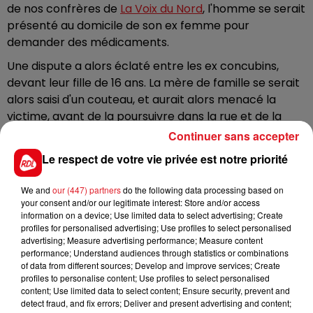
de nos confrères de
La Voix du Nord
, l'homme se serait
présenté au domicile de son ex femme pour
demander des médicaments.
Une dispute a alors éclaté entre les ex concubins,
devant leur fille de 16 ans. La mère de famille se serait
alors saisi d'un couteau, et aurait alors menacé la
victime, avant de la poursuivre dans la rue et de la
blesser au bras.
Continuer sans accepter
Elle a été interpellée, et placée en garde à vue.
Le respect de votre vie privée est notre priorité
L’homme, lui, a été retrouvé légèrement blessé après
5 heures de recherches, sur le terril du 6/14, ou il
We and
our (447) partners
do the following data processing based on
your consent and/or our legitimate interest: Store and/or access
vivrait dans une tente depuis un an. Les pompiers ont
information on a device; Use limited data to select advertising; Create
déployé d'importants moyens de recherche pour
profiles for personalised advertising; Use profiles to select personalised
retrouver cet homme, sur un espace immense. Ils ont
advertising; Measure advertising performance; Measure content
performance; Understand audiences through statistics or combinations
notamment utilisé un drône à caméra thermique,
of data from different sources; Develop and improve services; Create
pour tenter de localiser l'homme, qui a finalement été
profiles to personalise content; Use profiles to select personalised
pris en charge et transporté à l'hôpital, légèrement
content; Use limited data to select content; Ensure security, prevent and
detect fraud, and fix errors; Deliver and present advertising and content;
blessé.