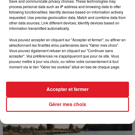
Save and communicate privacy choices. These technologies may
process personal data such as IP address and browsing data to offer
following functionalities: Identify devices based on information actively
requested; Use precise geolocation data; Match and combine data from
other data sources; Link different devices; Identify devices based on
FIL D'ACTUS
information transmitted automatically.
Vous pouvez accepter en cliquant sur "Accepter et fermer", ou affiner en
sélectionnant les finalités et/ou partenaires dans "Gérer mes choix".
Vous pouvez également refuser en cliquant sur "Continuer sans
accepter". Vos préférences ne s'appliqueront que pour ce site. Vous
pouvez mettre à jour vos choix, ou retirer votre consentement à tout
moment via le lien "Gérer les cookies" situé en bas de chaque page.
15 juillet 2026
Accepter et fermer
BÉTHUNE: ENQUÊTE POUR HOMICIDE
VOLONTAIRE EN COURS, APRÈS LA...
Gérer mes choix
Selon les premiers éléments, le logement servait
à des prostituées