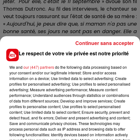
jeter." Pour elle, c'était le 11 septembre
» avoue son fil
Thomas Dutronc. Au fil des interviews, le chanteur se
veut toujours rassurant sur l'état de santé de sa mère :
«
Aujourd'hui, je peux dire que, si maman n'a pas une
bonne santé, ses jours ne sont pas en danger. Elle a
eu un cancer mais il n'y a pas de récidive. Elle est en
Continuer sans accepter
rémission.
»
Le respect de votre vie privée est notre priorité
Et Jacques Dutronc de préciser «
Heureusement
We and
our (447) partners
do the following data processing based on
qu'elle a cette force depuis longtemps, cette force
your consent and/or our legitimate interest: Store and/or access
solitaire. Ce qui la sauve, c'est l'écriture et la passion
information on a device; Use limited data to select advertising; Create
des chansons
».
profiles for personalised advertising; Use profiles to select personalised
advertising; Measure advertising performance; Measure content
Bon rétablissement Françoise et à bientôt, on
performance; Understand audiences through statistics or combinations
of data from different sources; Develop and improve services; Create
l’espère, avec de nouvelles chansons !
profiles to personalise content; Use profiles to select personalised
content; Use limited data to select content; Ensure security, prevent and
detect fraud, and fix errors; Deliver and present advertising and content;
Save and communicate privacy choices. These technologies may
process personal data such as IP address and browsing data to offer
FIL D'ACTUS
following functionalities: Identify devices based on information actively