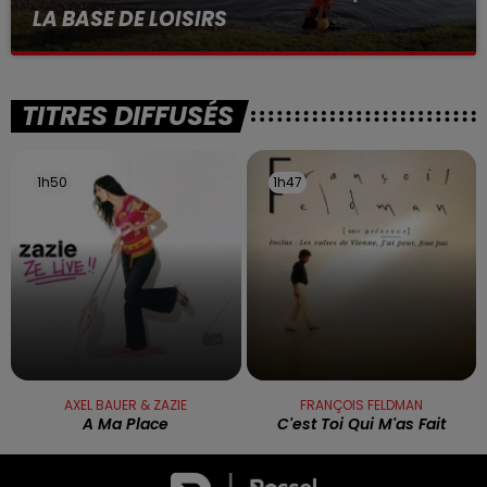
LA BASE DE LOISIRS
La victime a coulé à pic
TITRES DIFFUSÉS
1h50
1h50
1h47
1h47
AXEL BAUER & ZAZIE
FRANÇOIS FELDMAN
A Ma Place
C'est Toi Qui M'as Fait