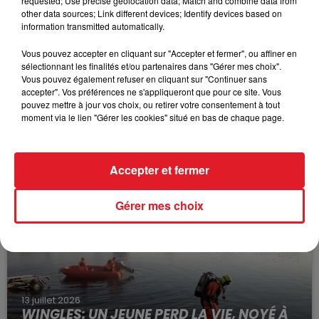
requested; Use precise geolocation data; Match and combine data from
other data sources; Link different devices; Identify devices based on
information transmitted automatically.
Vous pouvez accepter en cliquant sur "Accepter et fermer", ou affiner en
sélectionnant les finalités et/ou partenaires dans "Gérer mes choix".
Vous pouvez également refuser en cliquant sur "Continuer sans
accepter". Vos préférences ne s'appliqueront que pour ce site. Vous
pouvez mettre à jour vos choix, ou retirer votre consentement à tout
moment via le lien "Gérer les cookies" situé en bas de chaque page.
15 juillet 2026
BÉTHUNE: ENQUÊTE POUR HOMICIDE
VOLONTAIRE EN COURS, APRÈS LA...
Accepter et fermer
Selon les premiers éléments, le logement servait
à des prostituées
Gérer mes choix
13 juillet 2026
WINGLES: UN JEUNE PERD LA VIE, NOYÉ À