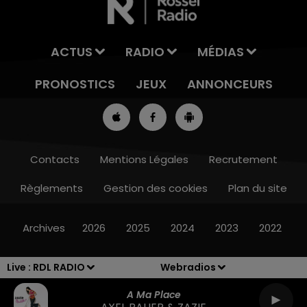
ACTUS
RADIO
MÉDIAS
PRONOSTICS
JEUX
ANNONCEURS
Contacts
Mentions Légales
Recrutement
Règlements
Gestion des cookies
Plan du site
13h00 - 16h00
LES APRÈS-MIDI QUI CHANTENT
Archives
2026
2025
2024
2023
2022
Live :
RDL RADIO
Webradios
A Ma Place