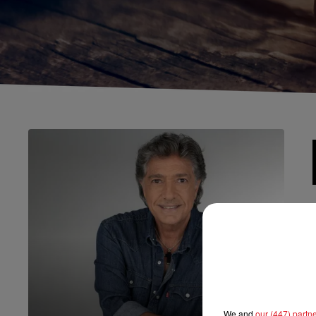
We and
our (447) partn