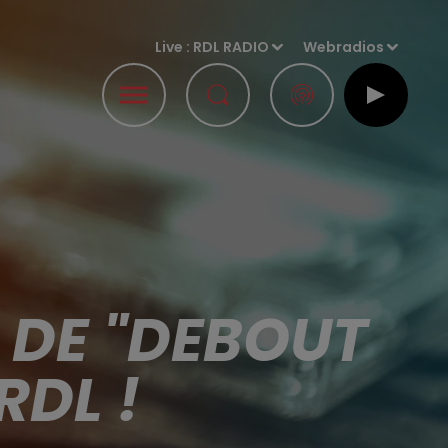
Live :
RDL RADIO
Webradios
 DE "DEBOUT
RDL !