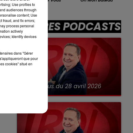
tising; Use profiles to
Aime
tand audiences through
13h00 - 16h00
LES APRÈS-MIDI QUI CHANTENT
personalise content; Use
 fraud, and fix errors;
AUTRES PODCASTS
 may process personal
mation actively
vices; Identify devices
sec
rtenaires dans "Gérer
s'appliqueront que pour
les cookies" situé en
28 avril 2026
RDL & Vous du 28 avril 2026