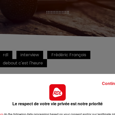
rdl
interview
Frédéric François
debout c'est l'heure
CP
Contin
8 décembre 2023
Le respect de votre vie privée est notre priorité
ers
do the following data processing based on your consent and/or our legitimate int