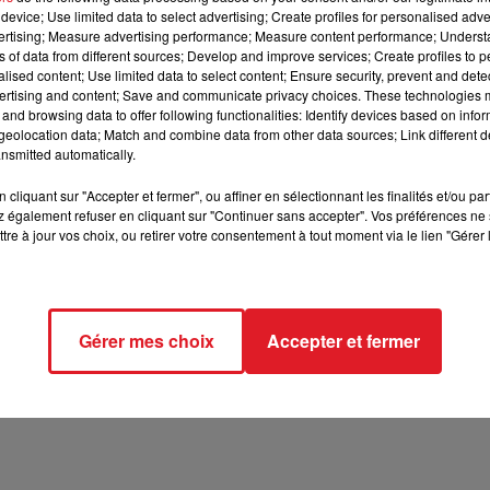
device; Use limited data to select advertising; Create profiles for personalised adver
vertising; Measure advertising performance; Measure content performance; Unders
12h00 - 13h00
RDL & VOUS
ns of data from different sources; Develop and improve services; Create profiles to 
alised content; Use limited data to select content; Ensure security, prevent and detect
ertising and content; Save and communicate privacy choices. These technologies
and browsing data to offer following functionalities: Identify devices based on infor
eolocation data; Match and combine data from other data sources; Link different de
nsmitted automatically.
9 min 21 
cliquant sur "Accepter et fermer", ou affiner en sélectionnant les finalités et/ou pa
 également refuser en cliquant sur "Continuer sans accepter". Vos préférences ne 
tre à jour vos choix, ou retirer votre consentement à tout moment via le lien "Gérer 
T L'HEURE" SUR RDL !
Gérer mes choix
Accepter et fermer
rts dans la région à Liévin et Dunkerque les 16 et 17
est l'heure sur RDL !