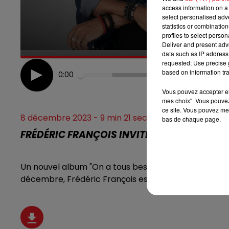
access information on a 
select personalised ad
7h00 - 10h00
DEBOUT C'EST L'HEURE
statistics or combinatio
profiles to select person
Deliver and present adv
data such as IP address 
requested; Use precise g
based on information tra
0:00
Vous pouvez accepter en 
mes choix". Vous pouvez
ce site. Vous pouvez met
8 décembre 2023 - 9 min 21 sec
bas de chaque page.
FRÉDÉRIC FRANÇOIS INVITÉ DE "DEBOUT C'ES
Un nouvel album "On a tous besoin d'aimer" des conce
décembre, Frédéric François est l'invité de Debout c'