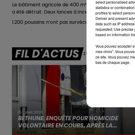
select personalised ad
Le bâtiment agricole de 400 m², qui contenait du mat
statistics or combinatio
7h00 - 10h00
a été détruit. Deux lances à incendie ont été déplo
profiles to select person
DEBOUT C'EST L'HEURE
Deliver and present adv
1.200 poussins n’ont pas survécu au sinistre. Heure
data such as IP address 
requested; Use precise g
based on information tra
Vous pouvez accepter en 
FIL D'ACTUS
mes choix". Vous pouvez
ce site. Vous pouvez met
bas de chaque page.
15 juillet 2026
BÉTHUNE: ENQUÊTE POUR HOMICIDE
VOLONTAIRE EN COURS, APRÈS LA...
Selon les premiers éléments, le logement