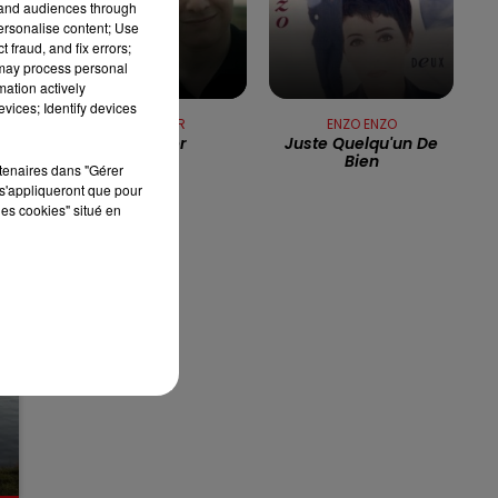
tand audiences through
s
personalise content; Use
13h00 - 16h00
 fraud, and fix errors;
LES APRÈS-MIDI QUI CHANTENT
 may process personal
mation actively
vices; Identify devices
BENABAR
ENZO ENZO
Le Dîner
Juste Quelqu'un De
Bien
rtenaires dans "Gérer
s'appliqueront que pour
les cookies" situé en