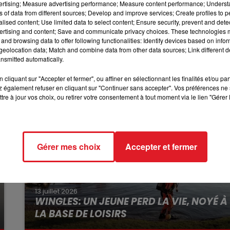
vertising; Measure advertising performance; Measure content performance; Unders
ériel agricole, de la paille et un élevage de 3.000 poussin
ns of data from different sources; Develop and improve services; Create profiles to 
12h00 - 13h00
yées pour préserver la seconde partie du bâtiment.
alised content; Use limited data to select content; Ensure security, prevent and detect
RDL & VOUS
ertising and content; Save and communicate privacy choices. These technologies
usement, aucune victime humaine n’est à déplorer.
and browsing data to offer following functionalities: Identify devices based on infor
eolocation data; Match and combine data from other data sources; Link different de
nsmitted automatically.
cliquant sur "Accepter et fermer", ou affiner en sélectionnant les finalités et/ou pa
 également refuser en cliquant sur "Continuer sans accepter". Vos préférences ne 
tre à jour vos choix, ou retirer votre consentement à tout moment via le lien "Gérer 
Gérer mes choix
Accepter et fermer
13 juillet 2026
WINGLES: UN JEUNE PERD LA VIE, NOYÉ À
LA BASE DE LOISIRS
La victime a coulé à pic