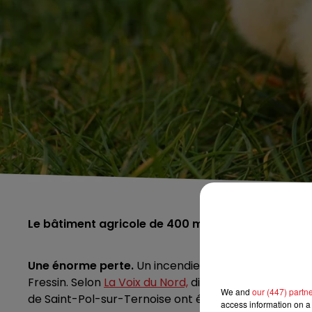
Le bâtiment agricole de 400 m² a été totalement 
Une énorme perte.
Un incendie s’est déclaré en déb
Fressin. Selon
La Voix du Nord,
dix-huit sapeurs-pompi
We and
our (447) partn
de Saint-Pol-sur-Ternoise ont été dépêchés sur pla
access information on a 