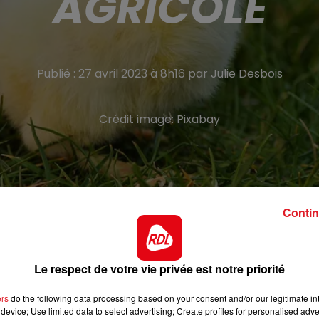
AGRICOLE
Publié : 27 avril 2023 à 8h16 par Julie Desbois
Crédit image:
Pixabay
Contin
détruit par les flammes.
Le respect de votre vie privée est notre priorité
ut d’après-midi ce mercredi dans un poulailler situé à
ers venus de Fruges et Hesdin, ainsi que le chef de grou
ers
do the following data processing based on your consent and/or our legitimate int
ce.
device; Use limited data to select advertising; Create profiles for personalised adver