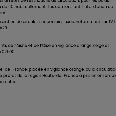
arrêtés de restrictions de circulation, pour les poids-
12h00 - 13h00
 lieu de 110 habituellement. Les camions ont l’interdiction de
RDL & VOUS
nce.
erdiction de circuler sur certains axes, notamment sur l’A1
’A29.
s de l’Aisne et de l’Oise en vigilance orange neige et
 02h00.
l’Île-de-France, placée en vigilance orange, où la circulatio
, le préfet de la région Hauts-de-France a pris un ensembl
s routes.