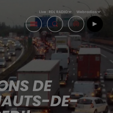
Live :
RDL RADIO
Webradios
IONS DE
HAUTS-DE-