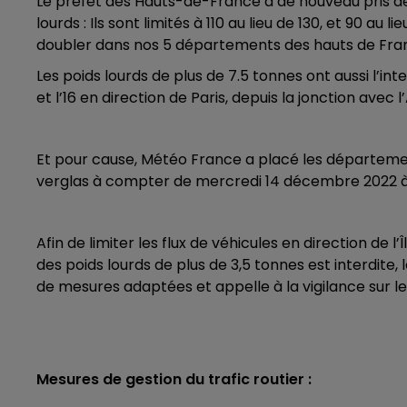
Le préfet des Hauts-de-France a de nouveau pris des 
7h00 - 10h00
lourds : Ils sont limités à 110 au lieu de 130, et 90 au
DEBOUT C'EST L'HEURE
doubler dans nos 5 départements des hauts de Fra
Les poids lourds de plus de 7.5 tonnes ont aussi l’int
et l’16 en direction de Paris, depuis la jonction avec l
Et pour cause, Météo France a placé les département
verglas à compter de mercredi 14 décembre 2022 à
Afin de limiter les flux de véhicules en direction de 
des poids lourds de plus de 3,5 tonnes est interdite
de mesures adaptées et appelle à la vigilance sur le
Mesures de gestion du trafic routier :