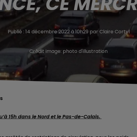
NCE, CE MERCR
Publié : 14 décembre 2022 à 10h29 par Claire Cortyl
Crédit image:
photo d'illustration
is
u’à 15h dans le Nord et le Pas-de-Calais.