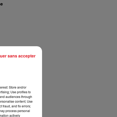
me
uer sans accepter
se
erest: Store and/or
tising; Use profiles to
;
tand audiences through
personalise content; Use
 fraud, and fix errors;
 may process personal
de
mation actively