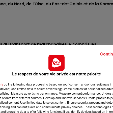
sne, du Nord, de l’Oise, du Pas-de-Calais et de la Som
tés au transport de marchandises, y compris les
ieur à 7,5 tonnes :
Contin
 jonction A29/A16 jusqu’aux confins du département de l’Oi
Le respect de votre vie privée est notre priorité
ers
do the following data processing based on your consent and/or our legitimate int
device; Use limited data to select advertising; Create profiles for personalised adver
onction A29/A1 jusqu’aux confins du département de l’Oise 
vertising; Measure advertising performance; Measure content performance; Unders
ns of data from different sources; Develop and improve services; Create profiles to 
alised content; Use limited data to select content; Ensure security, prevent and detect
ertising and content; Save and communicate privacy choices. These technologies
is la jonction A26/RN2 jusqu’aux confins du département 
and browsing data to offer following functionalities: Identify devices based on infor