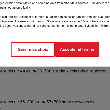
eolocation data; Match and combine data from other data sources; Link different de
nsmitted automatically.
cliquant sur "Accepter et fermer", ou affiner en sélectionnant les finalités et/ou pa
 également refuser en cliquant sur "Continuer sans accepter". Vos préférences ne 
véhicules affectés au transport de marchandises, y
tre à jour vos choix, ou retirer votre consentement à tout moment via le lien "Gérer 
TAC est supérieur à 7,5 tonnes dans les départements
Gérer mes choix
Accepter et fermer
entre les PR 44 et PR 33+500 sur deux voies de circulation ;
 entre les PR 65+300 et PR 57+700 sur deux voies de
 ;