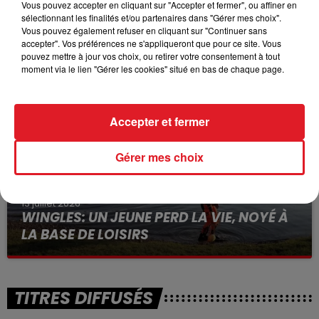
Vous pouvez accepter en cliquant sur "Accepter et fermer", ou affiner en
sélectionnant les finalités et/ou partenaires dans "Gérer mes choix".
15 juillet 2026
Vous pouvez également refuser en cliquant sur "Continuer sans
BÉTHUNE: ENQUÊTE POUR HOMICIDE
accepter". Vos préférences ne s'appliqueront que pour ce site. Vous
VOLONTAIRE EN COURS, APRÈS LA...
pouvez mettre à jour vos choix, ou retirer votre consentement à tout
moment via le lien "Gérer les cookies" situé en bas de chaque page.
Selon les premiers éléments, le logement servait
à des prostituées
Accepter et fermer
Gérer mes choix
13 juillet 2026
WINGLES: UN JEUNE PERD LA VIE, NOYÉ À
LA BASE DE LOISIRS
La victime a coulé à pic
TITRES DIFFUSÉS