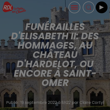
FUNÉRAILLES
D'ELISABETH II: DES
HOMMAGES, AU
CHÂTEAU
D'HARDELOT, OU
ENCORE À SAINT-
OMER
Publié : 19 septembre 2022 à 8h22 par Claire Cortyl