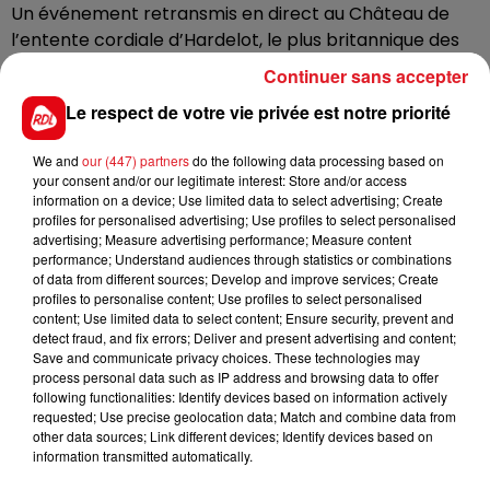
Un événement retransmis en direct au Château de
l’entente cordiale d’Hardelot, le plus britannique des
monuments de la région. L’accès est libre, dès 9h30,
Continuer sans accepter
dans la limite des places disponibles dans le théâtre
Le respect de votre vie privée est notre priorité
élisabéthain du centre culturel.
La ville de Saint-Omer elle propose un temps de
We and
our (447) partners
do the following data processing based on
recueillement, à 18h30, au kiosque du jardin public, en
your consent and/or our legitimate interest: Store and/or access
information on a device; Use limited data to select advertising; Create
présence de l’harmonie municipale.
profiles for personalised advertising; Use profiles to select personalised
advertising; Measure advertising performance; Measure content
performance; Understand audiences through statistics or combinations
of data from different sources; Develop and improve services; Create
profiles to personalise content; Use profiles to select personalised
FIL D'ACTUS
content; Use limited data to select content; Ensure security, prevent and
detect fraud, and fix errors; Deliver and present advertising and content;
Save and communicate privacy choices. These technologies may
process personal data such as IP address and browsing data to offer
following functionalities: Identify devices based on information actively
requested; Use precise geolocation data; Match and combine data from
other data sources; Link different devices; Identify devices based on
information transmitted automatically.