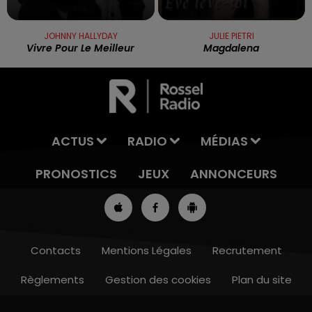
JOHNNY HALLYDAY
JULIE PIETRI
Vivre Pour Le Meilleur
Magdalena
ACTUS
RADIO
MÉDIAS
PRONOSTICS
JEUX
ANNONCEURS
Contacts
Mentions Légales
Recrutement
Règlements
Gestion des cookies
Plan du site
7h00 - 10h00
DEBOUT C'EST L'HEURE