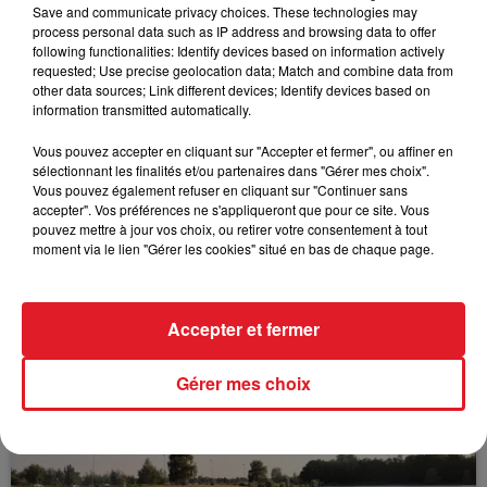
Save and communicate privacy choices. These technologies may
process personal data such as IP address and browsing data to offer
following functionalities: Identify devices based on information actively
requested; Use precise geolocation data; Match and combine data from
other data sources; Link different devices; Identify devices based on
FIL D'ACTUS
information transmitted automatically.
Vous pouvez accepter en cliquant sur "Accepter et fermer", ou affiner en
sélectionnant les finalités et/ou partenaires dans "Gérer mes choix".
Vous pouvez également refuser en cliquant sur "Continuer sans
accepter". Vos préférences ne s'appliqueront que pour ce site. Vous
pouvez mettre à jour vos choix, ou retirer votre consentement à tout
moment via le lien "Gérer les cookies" situé en bas de chaque page.
15 juillet 2026
Accepter et fermer
BÉTHUNE: ENQUÊTE POUR HOMICIDE
VOLONTAIRE EN COURS, APRÈS LA...
Gérer mes choix
Selon les premiers éléments, le logement servait
à des prostituées