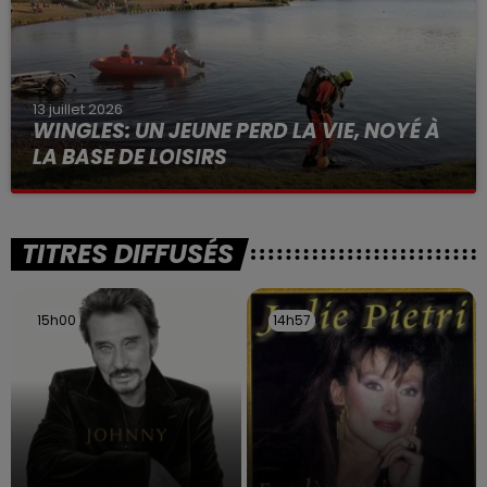
13 juillet 2026
WINGLES: UN JEUNE PERD LA VIE, NOYÉ À
LA BASE DE LOISIRS
La victime a coulé à pic
TITRES DIFFUSÉS
15h00
15h00
14h57
14h57