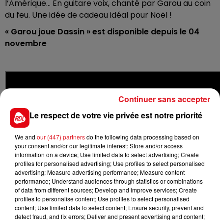
l’Amérique… En guitare voix, chanté par Garou au coin
du feu. Une idée de cadeau idéal pour Noël !
« Garou joue Dassin » est disponible depuis le 04
novembre
Continuer sans accepter
Le respect de votre vie privée est notre priorité
We and
our (447) partners
do the following data processing based on
your consent and/or our legitimate interest: Store and/or access
information on a device; Use limited data to select advertising; Create
profiles for personalised advertising; Use profiles to select personalised
advertising; Measure advertising performance; Measure content
performance; Understand audiences through statistics or combinations
of data from different sources; Develop and improve services; Create
profiles to personalise content; Use profiles to select personalised
content; Use limited data to select content; Ensure security, prevent and
detect fraud, and fix errors; Deliver and present advertising and content;