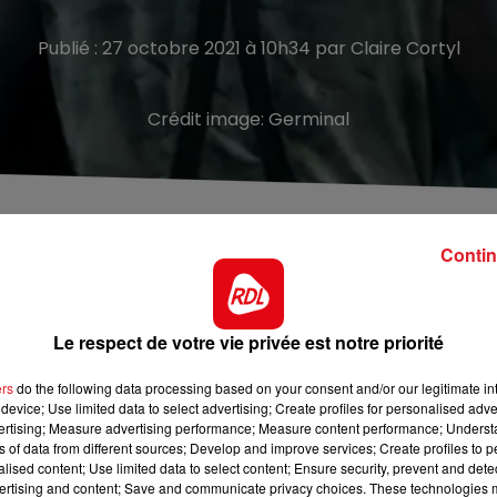
Publié : 27 octobre 2021 à 10h34 par Claire Cortyl
Crédit image:
Germinal
e région
Contin
urnée en grande partie dans notre région vont être
urnées à la fosse du 9/9 bis de Oignies, mais aussi au Cent
Le respect de votre vie privée est notre priorité
. Un tournage rendu possible grâce au confinement, qui a
sation des lieux par l’équipe de tournage.
ers
do the following data processing based on your consent and/or our legitimate int
device; Use limited data to select advertising; Create profiles for personalised adver
e 2 !
vertising; Measure advertising performance; Measure content performance; Unders
ns of data from different sources; Develop and improve services; Create profiles to 
alised content; Use limited data to select content; Ensure security, prevent and detect
ertising and content; Save and communicate privacy choices. These technologies