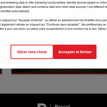
and browsing data to offer following functionalities: Identify devices based on infor
eolocation data; Match and combine data from other data sources; Link different de
nsmitted automatically.
12h00 - 13h00
RDL & VOUS
cliquant sur "Accepter et fermer", ou affiner en sélectionnant les finalités et/ou pa
 également refuser en cliquant sur "Continuer sans accepter". Vos préférences ne 
tre à jour vos choix, ou retirer votre consentement à tout moment via le lien "Gérer 
Gérer mes choix
Accepter et fermer
13 juillet 2026
WINGLES: UN JEUNE PERD LA VIE, NOYÉ À
LA BASE DE LOISIRS
La victime a coulé à pic