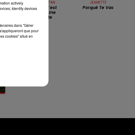
SYLVIE VARTAN
JEANETTE
mation actively
L'amour C'est
Porqué Te Vas
vices; Identify devices
Comme Une
13h00 - 16h00
Cigarette
LES APRÈS-MIDI QUI CHANTENT
rtenaires dans "Gérer
s'appliqueront que pour
les cookies" situé en