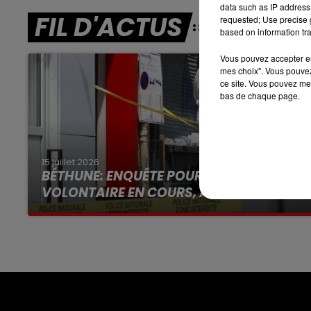
data such as IP address 
FIL D'ACTUS
requested; Use precise g
based on information tra
7h00 - 10h00
DEBOUT C'EST L'HEURE
Vous pouvez accepter en 
mes choix". Vous pouvez
ce site. Vous pouvez met
bas de chaque page.
15 juillet 2026
BÉTHUNE: ENQUÊTE POUR HOMICIDE
VOLONTAIRE EN COURS, APRÈS LA...
Selon les premiers éléments, le logement
servait à des prostituées