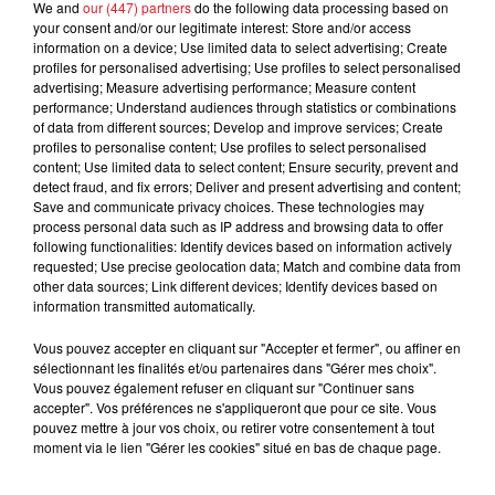
moins 3 agressions similaires ont eu lieu derrière le
We and
our (447) partners
do the following data processing based on
carrefour contact de la commune depuis vendredi. Et
your consent and/or our legitimate interest: Store and/or access
information on a device; Use limited data to select advertising; Create
sur l'une des agressions, ce sont 6 personnes qui ont
profiles for personalised advertising; Use profiles to select personalised
été vues, par des témoins: Une jeune fille, un homme
advertising; Measure advertising performance; Measure content
plus âgé, et 4 très jeunes garçons. Tous seraient
performance; Understand audiences through statistics or combinations
of data from different sources; Develop and improve services; Create
originaires de Saint-Pol-sur-Mer, et non de Grande-
profiles to personalise content; Use profiles to select personalised
Synthe.
content; Use limited data to select content; Ensure security, prevent and
detect fraud, and fix errors; Deliver and present advertising and content;
Save and communicate privacy choices. These technologies may
process personal data such as IP address and browsing data to offer
Les deux mineurs déjà inteprellés, eux, seront
following functionalities: Identify devices based on information actively
présentés au juge d’instruction aujourd’hui et mis en
requested; Use precise geolocation data; Match and combine data from
other data sources; Link different devices; Identify devices based on
examen pour meurtre en bande organisée. Le
information transmitted automatically.
procureur de la république de Dunkerque tiendra une
conférence de presse en fin de journée, qui devrait
Vous pouvez accepter en cliquant sur "Accepter et fermer", ou affiner en
permettre de communiquer de nouveaux éléments
sélectionnant les finalités et/ou partenaires dans "Gérer mes choix".
Vous pouvez également refuser en cliquant sur "Continuer sans
sur cette affaire.
accepter". Vos préférences ne s'appliqueront que pour ce site. Vous
pouvez mettre à jour vos choix, ou retirer votre consentement à tout
moment via le lien "Gérer les cookies" situé en bas de chaque page.