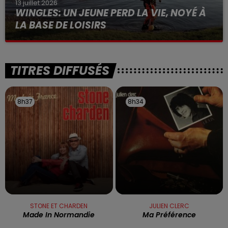
13 juillet 2026
WINGLES: UN JEUNE PERD LA VIE, NOYÉ À
LA BASE DE LOISIRS
La victime a coulé à pic
TITRES DIFFUSÉS
8h37
8h37
8h34
8h34
STONE ET CHARDEN
JULIEN CLERC
Made In Normandie
Ma Préférence