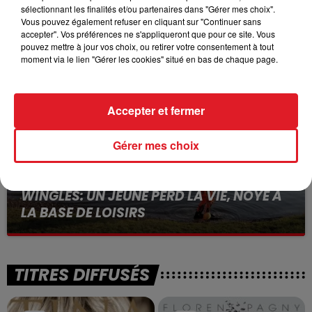
15 juillet 2026
sélectionnant les finalités et/ou partenaires dans "Gérer mes choix".
BÉTHUNE: ENQUÊTE POUR HOMICIDE
Vous pouvez également refuser en cliquant sur "Continuer sans
accepter". Vos préférences ne s'appliqueront que pour ce site. Vous
VOLONTAIRE EN COURS, APRÈS LA...
pouvez mettre à jour vos choix, ou retirer votre consentement à tout
Selon les premiers éléments, le logement servait
moment via le lien "Gérer les cookies" situé en bas de chaque page.
à des prostituées
Accepter et fermer
Gérer mes choix
13 juillet 2026
WINGLES: UN JEUNE PERD LA VIE, NOYÉ À
LA BASE DE LOISIRS
La victime a coulé à pic
TITRES DIFFUSÉS