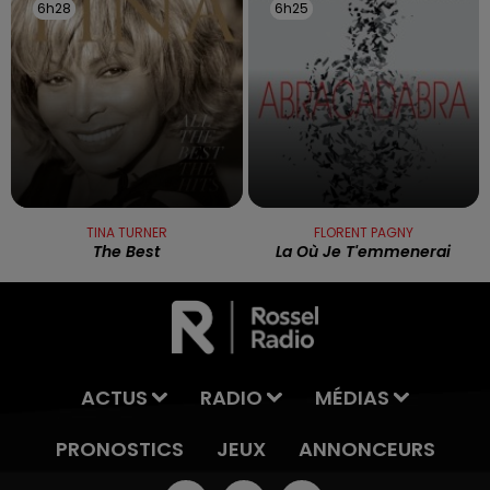
6h28
6h28
6h25
6h25
TINA TURNER
FLORENT PAGNY
The Best
La Où Je T'emmenerai
ACTUS
RADIO
MÉDIAS
PRONOSTICS
JEUX
ANNONCEURS