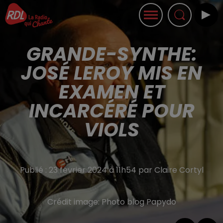
GRANDE-SYNTHE:
JOSÉ LEROY MIS EN
EXAMEN ET
INCARCÉRÉ POUR
VIOLS
Publié : 23 février 2024 à 11h54 par Claire Cortyl
Crédit image:
Photo blog Papydo