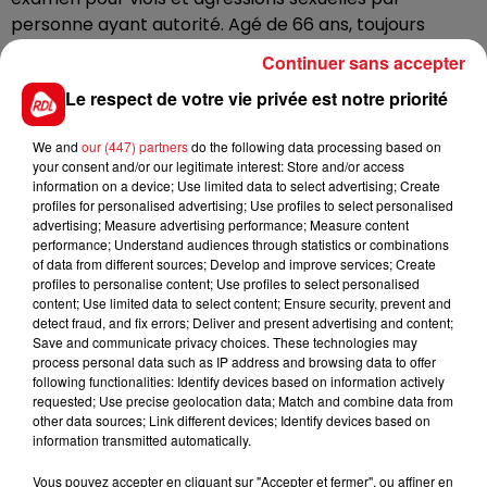
personne ayant autorité. Agé de 66 ans, toujours
président du club de boxe de Grande Synthe, il a été
Continuer sans accepter
placé en détention provisoire. Au moins trois victimes
Le respect de votre vie privée est notre priorité
ont dénoncé des faits qui remontent aux années 90 à
2000, comme l'expliquent nos confrères de
La Voix du
We and
our (447) partners
do the following data processing based on
Nord
. D'autres victimes pourraient s'ajouter à cette
your consent and/or our legitimate interest: Store and/or access
liste.
information on a device; Use limited data to select advertising; Create
profiles for personalised advertising; Use profiles to select personalised
advertising; Measure advertising performance; Measure content
performance; Understand audiences through statistics or combinations
of data from different sources; Develop and improve services; Create
FIL D'ACTUS
profiles to personalise content; Use profiles to select personalised
content; Use limited data to select content; Ensure security, prevent and
detect fraud, and fix errors; Deliver and present advertising and content;
Save and communicate privacy choices. These technologies may
process personal data such as IP address and browsing data to offer
following functionalities: Identify devices based on information actively
requested; Use precise geolocation data; Match and combine data from
other data sources; Link different devices; Identify devices based on
information transmitted automatically.
Vous pouvez accepter en cliquant sur "Accepter et fermer", ou affiner en