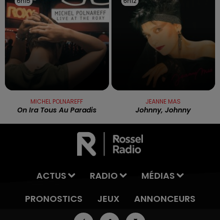
6h15
6h15
6h12
6h12
MICHEL POLNAREFF
JEANNE MAS
On Ira Tous Au Paradis
Johnny, Johnny
ACTUS
RADIO
MÉDIAS
PRONOSTICS
JEUX
ANNONCEURS