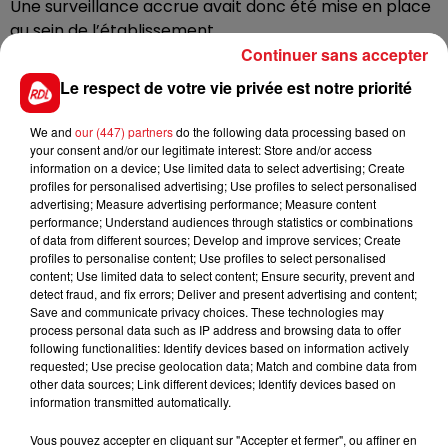
Une surveillance accrue avait donc été mise en place
au sein de l’établissement.
Continuer sans accepter
Les cours ont été suspendus à 16h ce lundi, et n'ont
Le respect de votre vie privée est notre priorité
repris qu'à 10 heures, ce mardi matin. Une cellule
d’écoute a été mise en place pour les lycéens
We and
our (447) partners
do the following data processing based on
choqués. Elle restera en place toute la semaine a
your consent and/or our legitimate interest: Store and/or access
assuré l’inspecteur d’académie.
information on a device; Use limited data to select advertising; Create
profiles for personalised advertising; Use profiles to select personalised
advertising; Measure advertising performance; Measure content
performance; Understand audiences through statistics or combinations
of data from different sources; Develop and improve services; Create
FIL D'ACTUS
profiles to personalise content; Use profiles to select personalised
content; Use limited data to select content; Ensure security, prevent and
detect fraud, and fix errors; Deliver and present advertising and content;
Save and communicate privacy choices. These technologies may
process personal data such as IP address and browsing data to offer
following functionalities: Identify devices based on information actively
requested; Use precise geolocation data; Match and combine data from
other data sources; Link different devices; Identify devices based on
information transmitted automatically.
Vous pouvez accepter en cliquant sur "Accepter et fermer", ou affiner en