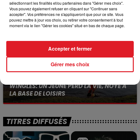
15 juillet 2026
sélectionnant les finalités et/ou partenaires dans "Gérer mes choix".
BÉTHUNE: ENQUÊTE POUR HOMICIDE
Vous pouvez également refuser en cliquant sur "Continuer sans
VOLONTAIRE EN COURS, APRÈS LA...
accepter". Vos préférences ne s'appliqueront que pour ce site. Vous
pouvez mettre à jour vos choix, ou retirer votre consentement à tout
Selon les premiers éléments, le logement servait
moment via le lien "Gérer les cookies" situé en bas de chaque page.
à des prostituées
Accepter et fermer
Gérer mes choix
13 juillet 2026
WINGLES: UN JEUNE PERD LA VIE, NOYÉ À
LA BASE DE LOISIRS
La victime a coulé à pic
TITRES DIFFUSÉS