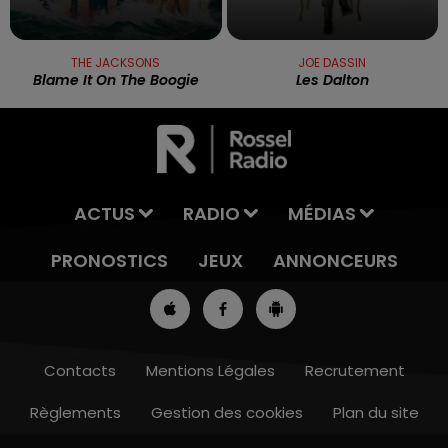
THE JACKSONS
JOE DASSIN
Blame It On The Boogie
Les Dalton
ACTUS
RADIO
MÉDIAS
PRONOSTICS
JEUX
ANNONCEURS
Contacts
Mentions Légales
Recrutement
Règlements
Gestion des cookies
Plan du site
16h00 - 19h00
LE JUKEBOX RDL