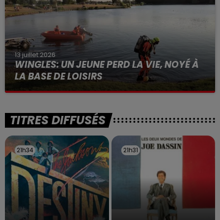
13 juillet 2026
WINGLES: UN JEUNE PERD LA VIE, NOYÉ À
LA BASE DE LOISIRS
La victime a coulé à pic
TITRES DIFFUSÉS
21h34
21h34
21h31
21h31