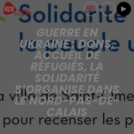
GUERRE EN
UKRAINE : DONS,
ACCUEIL DE
RÉFUGIÉS, LA
SOLIDARITÉ
S’ORGANISE DANS
LE NORD-PAS-DE-
CALAIS