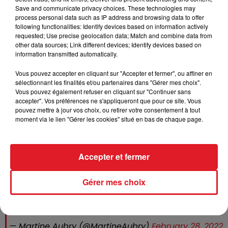
Save and communicate privacy choices. These technologies may
process personal data such as IP address and browsing data to offer
following functionalities: Identify devices based on information actively
requested; Use precise geolocation data; Match and combine data from
other data sources; Link different devices; Identify devices based on
information transmitted automatically.
Vous pouvez accepter en cliquant sur "Accepter et fermer", ou affiner en
Martine Aubry, la maire de
Lille
annonce que 250
sélectionnant les finalités et/ou partenaires dans "Gérer mes choix".
Vous pouvez également refuser en cliquant sur "Continuer sans
places d'hébergement sont prêtes dans sa ville. Elle
accepter". Vos préférences ne s'appliqueront que pour ce site. Vous
lance un appel à la solidarité aux Lillois pour leur
pouvez mettre à jour vos choix, ou retirer votre consentement à tout
demander d'accueillir des réfugiés chez eux. Quelques
moment via le lien "Gérer les cookies" situé en bas de chaque page.
500 personnes pourraient être hébergées.
Accepter et fermer
Appel aux dons financiers pour répondre aux
besoins des réfugiés ukrainiens dans les pays
Gérer mes choix
limitrophes et, nous l’espérons, après la décision de
l’ONU, par des couloirs humanitaires en Ukraine➡️
pic.twitter.com/75KTnV00Pm
— Martine Aubry (@MartineAubry)
February 28, 2022