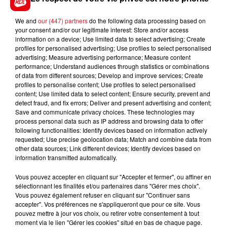
We and
our (447) partners
do the following data processing based on
your consent and/or our legitimate interest: Store and/or access
FIL D'ACTUS
information on a device; Use limited data to select advertising; Create
profiles for personalised advertising; Use profiles to select personalised
advertising; Measure advertising performance; Measure content
performance; Understand audiences through statistics or combinations
of data from different sources; Develop and improve services; Create
profiles to personalise content; Use profiles to select personalised
content; Use limited data to select content; Ensure security, prevent and
detect fraud, and fix errors; Deliver and present advertising and content;
Save and communicate privacy choices. These technologies may
process personal data such as IP address and browsing data to offer
following functionalities: Identify devices based on information actively
15 juillet 2026
requested; Use precise geolocation data; Match and combine data from
BÉTHUNE: ENQUÊTE POUR HOMICIDE
other data sources; Link different devices; Identify devices based on
VOLONTAIRE EN COURS, APRÈS LA...
information transmitted automatically.
Selon les premiers éléments, le logement servait
Vous pouvez accepter en cliquant sur "Accepter et fermer", ou affiner en
à des prostituées
sélectionnant les finalités et/ou partenaires dans "Gérer mes choix".
Vous pouvez également refuser en cliquant sur "Continuer sans
accepter". Vos préférences ne s'appliqueront que pour ce site. Vous
pouvez mettre à jour vos choix, ou retirer votre consentement à tout
moment via le lien "Gérer les cookies" situé en bas de chaque page.