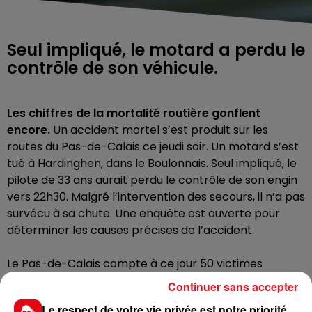
Seul impliqué, le motard a perdu le
contrôle de son véhicule.
Les chiffres de la mortalité routière gonflent
encore.
Un accident mortel s’est produit sur les
routes du Pas-de-Calais ce jeudi soir. Un motard s’est
tué à Hardinghen, dans le Boulonnais. Seul impliqué, le
pilote de 33 ans aurait perdu le contrôle de son engin
vers 22h30. Malgré l’intervention des secours, il n’a pas
survécu à sa chute. Une enquête est ouverte pour
déterminer les causes précises de l’accident.
Le Pas-de-Calais compte à ce jour 50 victimes
d’accidents mortels. C’est plus du double par rapport
Continuer sans accepter
à la même période l’an dernier.
Le respect de votre vie privée est notre priorité