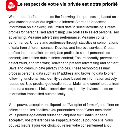
choc.
Le respect de votre vie privée est notre priorité
We and
our (447) partners
do the following data processing based on
your consent and/or our legitimate interest: Store and/or access
information on a device; Use limited data to select advertising; Create
FIL D'ACTUS
profiles for personalised advertising; Use profiles to select personalised
advertising; Measure advertising performance; Measure content
performance; Understand audiences through statistics or combinations
of data from different sources; Develop and improve services; Create
profiles to personalise content; Use profiles to select personalised
content; Use limited data to select content; Ensure security, prevent and
detect fraud, and fix errors; Deliver and present advertising and content;
Save and communicate privacy choices. These technologies may
process personal data such as IP address and browsing data to offer
following functionalities: Identify devices based on information actively
requested; Use precise geolocation data; Match and combine data from
15 juillet 2026
other data sources; Link different devices; Identify devices based on
BÉTHUNE: ENQUÊTE POUR HOMICIDE
information transmitted automatically.
VOLONTAIRE EN COURS, APRÈS LA...
Vous pouvez accepter en cliquant sur "Accepter et fermer", ou affiner en
Selon les premiers éléments, le logement servait
sélectionnant les finalités et/ou partenaires dans "Gérer mes choix".
à des prostituées
Vous pouvez également refuser en cliquant sur "Continuer sans
accepter". Vos préférences ne s'appliqueront que pour ce site. Vous
pouvez mettre à jour vos choix, ou retirer votre consentement à tout