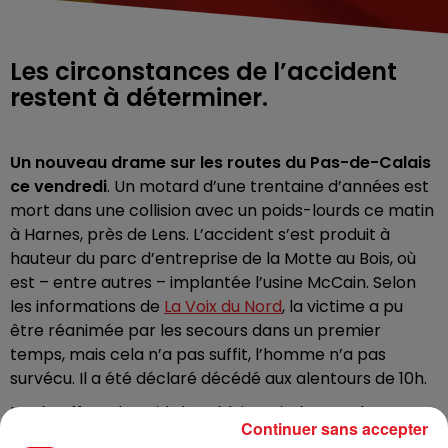
Les circonstances de l’accident
restent à déterminer.
Un nouveau drame sur les routes du Pas-de-Calais
ce vendredi
. Un motard d’une trentaine d’années est
mort dans une collision avec un poids-lourds ce matin
à Harnes, près de Lens. L’accident s’est produit à
hauteur du
parc d’entreprise de la Motte au Bois
, où
est – entre autres – implantée l’usine McCain. Selon
les informations de
La Voix du Nord
, la victime a pu
être réanimée par les secours dans un premier
temps, mais cela n’a pas suffit, l’homme n’a pas
survécu. Il a été déclaré décédé aux alentours de 10h.
Le chauffeur du poids lourd, lui, est indemne. Il est
Continuer sans accepter
auditionné pour déterminer les circonstances du