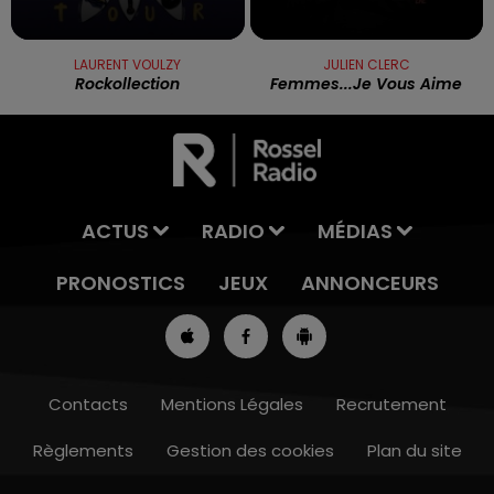
LAURENT VOULZY
JULIEN CLERC
Rockollection
Femmes...je Vous Aime
ACTUS
RADIO
MÉDIAS
PRONOSTICS
JEUX
ANNONCEURS
Contacts
Mentions Légales
Recrutement
Règlements
Gestion des cookies
Plan du site
13h00 - 16h00
LES APRÈS-MIDI QUI CHANTENT