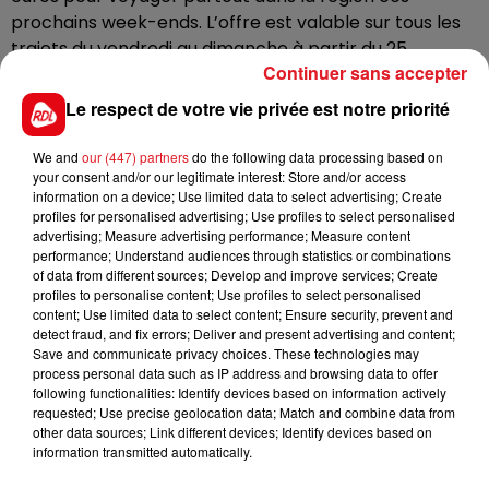
prochains week-ends. L’offre est valable sur tous les
trajets du vendredi au dimanche à partir du 25
Continuer sans accepter
novembre et jusqu’au 18 décembre.
Le respect de votre vie privée est notre priorité
L’occasion de profiter des nombreuses animations et
marchés de Noël, recensés
ici
par la compagnie
We and
our (447) partners
do the following data processing based on
ferroviaire.
your consent and/or our legitimate interest: Store and/or access
information on a device; Use limited data to select advertising; Create
Informations sur
le site TER Hauts-de-France
.
profiles for personalised advertising; Use profiles to select personalised
advertising; Measure advertising performance; Measure content
performance; Understand audiences through statistics or combinations
of data from different sources; Develop and improve services; Create
profiles to personalise content; Use profiles to select personalised
FIL D'ACTUS
content; Use limited data to select content; Ensure security, prevent and
detect fraud, and fix errors; Deliver and present advertising and content;
Save and communicate privacy choices. These technologies may
process personal data such as IP address and browsing data to offer
following functionalities: Identify devices based on information actively
requested; Use precise geolocation data; Match and combine data from
other data sources; Link different devices; Identify devices based on
information transmitted automatically.