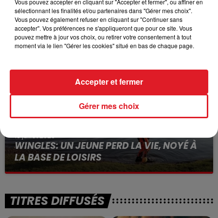
Vous pouvez accepter en cliquant sur "Accepter et fermer", ou affiner en
sélectionnant les finalités et/ou partenaires dans "Gérer mes choix".
15 juillet 2026
Vous pouvez également refuser en cliquant sur "Continuer sans
BÉTHUNE: ENQUÊTE POUR HOMICIDE
accepter". Vos préférences ne s'appliqueront que pour ce site. Vous
VOLONTAIRE EN COURS, APRÈS LA...
pouvez mettre à jour vos choix, ou retirer votre consentement à tout
moment via le lien "Gérer les cookies" situé en bas de chaque page.
Selon les premiers éléments, le logement servait
à des prostituées
Accepter et fermer
Gérer mes choix
13 juillet 2026
WINGLES: UN JEUNE PERD LA VIE, NOYÉ À
LA BASE DE LOISIRS
La victime a coulé à pic
TITRES DIFFUSÉS