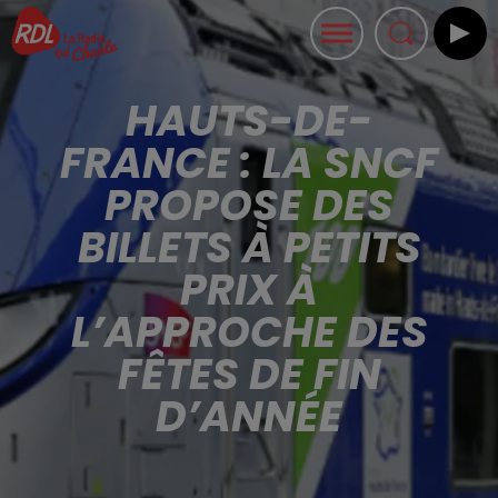
HAUTS-DE-
FRANCE : LA SNCF
PROPOSE DES
BILLETS À PETITS
PRIX À
L’APPROCHE DES
FÊTES DE FIN
D’ANNÉE