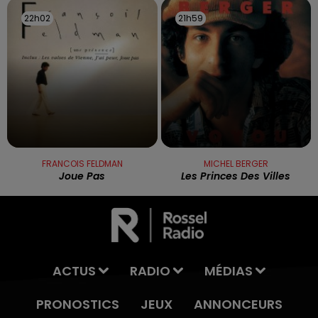
22h02
22h02
21h59
21h59
FRANCOIS FELDMAN
MICHEL BERGER
Joue Pas
Les Princes Des Villes
ACTUS
RADIO
MÉDIAS
PRONOSTICS
JEUX
ANNONCEURS