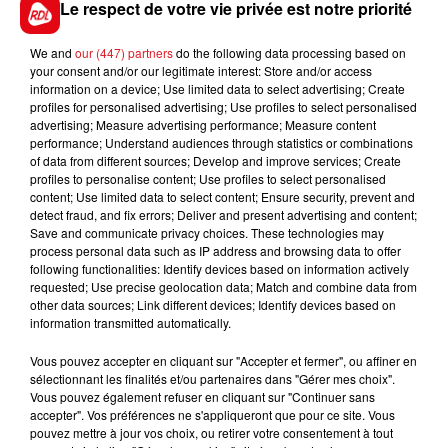
Une enquête a été ouverte.
Le respect de votre vie privée est notre priorité
We and
our (447) partners
do the following data processing based on
your consent and/or our legitimate interest: Store and/or access
information on a device; Use limited data to select advertising; Create
FIL D'ACTUS
profiles for personalised advertising; Use profiles to select personalised
advertising; Measure advertising performance; Measure content
performance; Understand audiences through statistics or combinations
of data from different sources; Develop and improve services; Create
profiles to personalise content; Use profiles to select personalised
content; Use limited data to select content; Ensure security, prevent and
detect fraud, and fix errors; Deliver and present advertising and content;
Save and communicate privacy choices. These technologies may
process personal data such as IP address and browsing data to offer
following functionalities: Identify devices based on information actively
requested; Use precise geolocation data; Match and combine data from
15 juillet 2026
other data sources; Link different devices; Identify devices based on
BÉTHUNE: ENQUÊTE POUR HOMICIDE
information transmitted automatically.
VOLONTAIRE EN COURS, APRÈS LA...
Vous pouvez accepter en cliquant sur "Accepter et fermer", ou affiner en
Selon les premiers éléments, le logement servait
sélectionnant les finalités et/ou partenaires dans "Gérer mes choix".
à des prostituées
Vous pouvez également refuser en cliquant sur "Continuer sans
accepter". Vos préférences ne s'appliqueront que pour ce site. Vous
pouvez mettre à jour vos choix, ou retirer votre consentement à tout