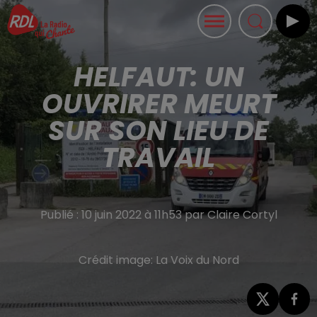
HELFAUT: UN
OUVRIRER MEURT
SUR SON LIEU DE
TRAVAIL
Publié : 10 juin 2022 à 11h53 par Claire Cortyl
Crédit image:
La Voix du Nord