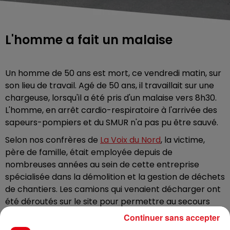
L'homme a fait un malaise
Un homme de 50 ans est mort, ce vendredi matin, sur
son lieu de travail. Agé de 50 ans, il travaillait sur une
chargeuse, lorsqu'il a été pris d'un malaise vers 8h30.
L'homme, en arrêt cardio-respiratoire à l'arrivée des
sapeurs-pompiers et du SMUR n'a pas pu être sauvé.
Selon nos confrères de
La Voix du Nord
, la victime,
père de famille, était employée depuis de
nombreuses années au sein de cette entreprise
spécialisée dans la démolition et la gestion de déchets
de chantiers. Les camions qui venaient décharger ont
été déroutés sur le site pour permettre au secours
d’intervenir.
Continuer sans accepter