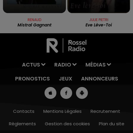
RENAUD
JULIE PIETRI
Mistral Gagnant
Eve Lève-Toi
ACTUS
RADIO
MÉDIAS
PRONOSTICS
JEUX
ANNONCEURS
Contacts
Mentions Légales
Recrutement
Règlements
Gestion des cookies
Plan du site
13h00 - 16h00
LES APRÈS-MIDI QUI CHANTENT