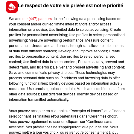
Le respect de votre vie privée est notre priorité
23 novembre.
We and
our (447) partners
do the following data processing based on
your consent and/or our legitimate interest: Store and/or access
information on a device; Use limited data to select advertising; Create
FIL D'ACTUS
profiles for personalised advertising; Use profiles to select personalised
advertising; Measure advertising performance; Measure content
performance; Understand audiences through statistics or combinations
of data from different sources; Develop and improve services; Create
profiles to personalise content; Use profiles to select personalised
content; Use limited data to select content; Ensure security, prevent and
detect fraud, and fix errors; Deliver and present advertising and content;
Save and communicate privacy choices. These technologies may
process personal data such as IP address and browsing data to offer
following functionalities: Identify devices based on information actively
requested; Use precise geolocation data; Match and combine data from
15 juillet 2026
other data sources; Link different devices; Identify devices based on
BÉTHUNE: ENQUÊTE POUR HOMICIDE
information transmitted automatically.
VOLONTAIRE EN COURS, APRÈS LA...
Vous pouvez accepter en cliquant sur "Accepter et fermer", ou affiner en
Selon les premiers éléments, le logement servait
sélectionnant les finalités et/ou partenaires dans "Gérer mes choix".
à des prostituées
Vous pouvez également refuser en cliquant sur "Continuer sans
accepter". Vos préférences ne s'appliqueront que pour ce site. Vous
pouvez mettre à jour vos choix, ou retirer votre consentement à tout