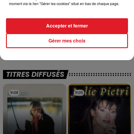
moment via le lien "Gérer les cookies" situé en bas de chaque page.
Accepter et fermer
13 juillet 2026
WINGLES: UN JEUNE PERD LA VIE, NOYÉ À
Gérer mes choix
LA BASE DE LOISIRS
La victime a coulé à pic
TITRES DIFFUSÉS
1h38
1h38
1h35
1h35