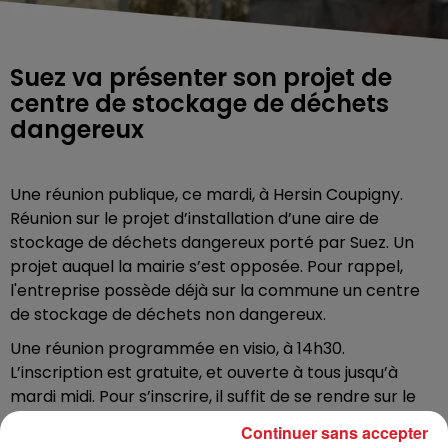
Suez va présenter son projet de
centre de stockage de déchets
dangereux
Une réunion publique, ce mardi, à Hersin Coupigny.
Réunion sur le projet d’installation d’une aire de
stockage de déchets dangereux porté par Suez. Un
projet auquel la mairie s’est opposée. Pour rappel,
l'entreprise possède déjà sur la commune un centre
de stockage de déchets non dangereux.
Une réunion programmée en visio, à 14h30.
L’inscription est gratuite, et ouverte à tous jusqu’à
mardi midi. Pour s’inscrire, il suffit de se rendre sur le
site du S3PI de l’Artois. Sous l’onglet « Agenda » (sur la
Continuer sans accepter
droite de la fenêtre), cliquer sur le webinaire prévu le