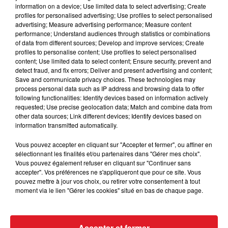
information on a device; Use limited data to select advertising; Create
profiles for personalised advertising; Use profiles to select personalised
advertising; Measure advertising performance; Measure content
performance; Understand audiences through statistics or combinations
of data from different sources; Develop and improve services; Create
profiles to personalise content; Use profiles to select personalised
content; Use limited data to select content; Ensure security, prevent and
detect fraud, and fix errors; Deliver and present advertising and content;
15 juillet 2026
Save and communicate privacy choices. These technologies may
BÉTHUNE: ENQUÊTE POUR HOMICIDE
process personal data such as IP address and browsing data to offer
VOLONTAIRE EN COURS, APRÈS LA...
following functionalities: Identify devices based on information actively
Selon les premiers éléments, le logement servait
requested; Use precise geolocation data; Match and combine data from
other data sources; Link different devices; Identify devices based on
à des prostituées
information transmitted automatically.
Vous pouvez accepter en cliquant sur "Accepter et fermer", ou affiner en
sélectionnant les finalités et/ou partenaires dans "Gérer mes choix".
Vous pouvez également refuser en cliquant sur "Continuer sans
accepter". Vos préférences ne s'appliqueront que pour ce site. Vous
pouvez mettre à jour vos choix, ou retirer votre consentement à tout
moment via le lien "Gérer les cookies" situé en bas de chaque page.
13 juillet 2026
WINGLES: UN JEUNE PERD LA VIE, NOYÉ À
LA BASE DE LOISIRS
Accepter et fermer