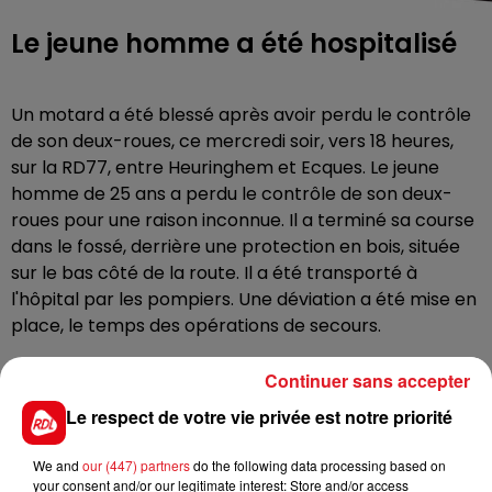
Le jeune homme a été hospitalisé
Un motard a été blessé après avoir perdu le contrôle
de son deux-roues, ce mercredi soir, vers 18 heures,
sur la RD77, entre Heuringhem et Ecques. Le jeune
homme de 25 ans a perdu le contrôle de son deux-
roues pour une raison inconnue. Il a terminé sa course
dans le fossé, derrière une protection en bois, située
sur le bas côté de la route. Il a été transporté à
l'hôpital par les pompiers. Une déviation a été mise en
place, le temps des opérations de secours.
Continuer sans accepter
Le respect de votre vie privée est notre priorité
FIL D'ACTUS
We and
our (447) partners
do the following data processing based on
your consent and/or our legitimate interest: Store and/or access