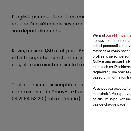
7h00 - 10h00
DEBOUT C'EST L'HEURE
Fragilisé par une déception amoureuse, le jeune homm
encore l’inquiétude de ses proches. Il n’a aucun mo
son départ dimanche.
We and
our (447) partn
access information on a 
select personalised ad
Kevin, mesure 1,80 m et pèse 85 kg. Il a les cheveux
statistics or combinatio
profiles to select person
athlétique, vêtu d’un short en jean bleu et d’une d
Deliver and present adv
cou, et a une cicatrice sur le front et un tatouage "E
data such as IP address 
requested; Use precise g
based on information tra
Toute personne susceptible de fournir des éléments
Vous pouvez accepter en 
commissariat de Bruay-La-Buissière au 03 21 64 53 26 
mes choix". Vous pouvez
03 21 64 53 20 (autre période).
ce site. Vous pouvez met
bas de chaque page.