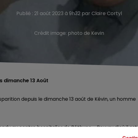
Publié : 21 août 2023 à 9h32 par Claire Cortyl
Crédit image:
photo de Kevin
is dimanche 13 Août
isparition depuis le dimanche 13 août de Kévin, un homme
rendu au centre hospitalier de Béthune - Beuvry d’où il est
nne ne l’a vu depuis.
Contin