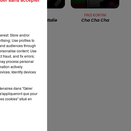
13h00 - 16h00
LES APRÈS-MIDI QUI CHANTENT
LILICUB
FINZI KONTINI
t
Voyage En Italie
Cha Cha Cha
erest: Store and/or
tising; Use profiles to
tand audiences through
personalise content; Use
 fraud, and fix errors;
 au
 may process personal
mation actively
vices; Identify devices
rtenaires dans "Gérer
au
s'appliqueront que pour
les cookies" situé en