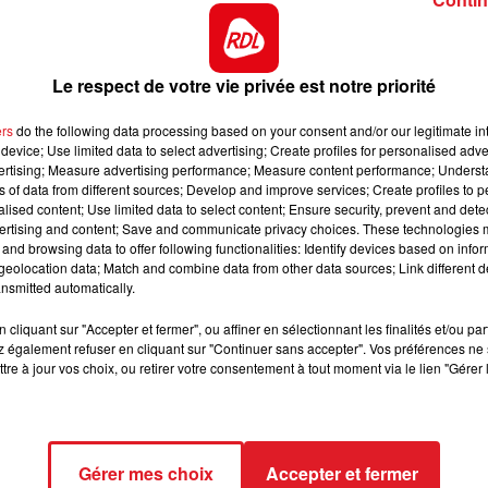
12h00 - 13h00
RDL & VOUS
e avait fait part d’idées noires à sa mère, ce qui accroî
Le respect de votre vie privée est notre priorité
yen de paiement et son téléphone est hors service depuis
ers
do the following data processing based on your consent and/or our legitimate int
device; Use limited data to select advertising; Create profiles for personalised adver
vertising; Measure advertising performance; Measure content performance; Unders
 châtains foncés coupés courts, il est de corpulence
ns of data from different sources; Develop and improve services; Create profiles to 
alised content; Use limited data to select content; Ensure security, prevent and detect
oudoune noire sans manches. Il porte une chaîne argentée
ertising and content; Save and communicate privacy choices. These technologies
nissa" sur l’avant-bras.
and browsing data to offer following functionalities: Identify devices based on infor
eolocation data; Match and combine data from other data sources; Link different de
nsmitted automatically.
 pouvant intéresser l’enquête est priée de contacter le
cliquant sur "Accepter et fermer", ou affiner en sélectionnant les finalités et/ou pa
(du lundi au vendredi de 8 h à midi et de 14 h à 18 h) ou 
 également refuser en cliquant sur "Continuer sans accepter". Vos préférences ne 
tre à jour vos choix, ou retirer votre consentement à tout moment via le lien "Gérer 
Gérer mes choix
Accepter et fermer