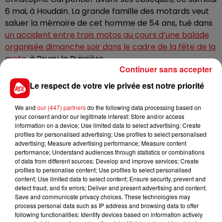
6 mai, à Houdain. La grande famille des motards veut
saluer la mémoire de cet homme de 54 ans, tué dans
un accident entre trois motos au cours d’une balade
organisée dimanche soir dans le cadre de la fête de la
moto
, à Bruay la Buissière.
Continuer sans accepter
Christophe Carpentier, membre du club de Moto du
Le respect de votre vie privée est notre priorité
Bourg à Houdain, assurait la sécurité de l'événement. Il
n’a pas survécu à une collision provoquée par un autre
We and
our (447) partners
do the following data processing based on
motard de 26 ans qui a succombé à ses blessures à
your consent and/or our legitimate interest: Store and/or access
l’hôpital.
information on a device; Use limited data to select advertising; Create
profiles for personalised advertising; Use profiles to select personalised
Selon
la Voix du Nord
, les motards ont rendez-vous à
advertising; Measure advertising performance; Measure content
9h45, place des martyrs. Ils suivront le cortège
performance; Understand audiences through statistics or combinations
of data from different sources; Develop and improve services; Create
funéraire pour se rendre à la cérémonie.
profiles to personalise content; Use profiles to select personalised
content; Use limited data to select content; Ensure security, prevent and
detect fraud, and fix errors; Deliver and present advertising and content;
Save and communicate privacy choices. These technologies may
process personal data such as IP address and browsing data to offer
FIL D'ACTUS
following functionalities: Identify devices based on information actively