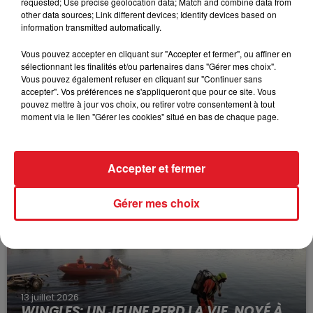
requested; Use precise geolocation data; Match and combine data from
other data sources; Link different devices; Identify devices based on
information transmitted automatically.
Vous pouvez accepter en cliquant sur "Accepter et fermer", ou affiner en
sélectionnant les finalités et/ou partenaires dans "Gérer mes choix".
Vous pouvez également refuser en cliquant sur "Continuer sans
accepter". Vos préférences ne s'appliqueront que pour ce site. Vous
pouvez mettre à jour vos choix, ou retirer votre consentement à tout
moment via le lien "Gérer les cookies" situé en bas de chaque page.
15 juillet 2026
BÉTHUNE: ENQUÊTE POUR HOMICIDE
VOLONTAIRE EN COURS, APRÈS LA...
Accepter et fermer
Selon les premiers éléments, le logement servait
à des prostituées
Gérer mes choix
13 juillet 2026
WINGLES: UN JEUNE PERD LA VIE, NOYÉ À