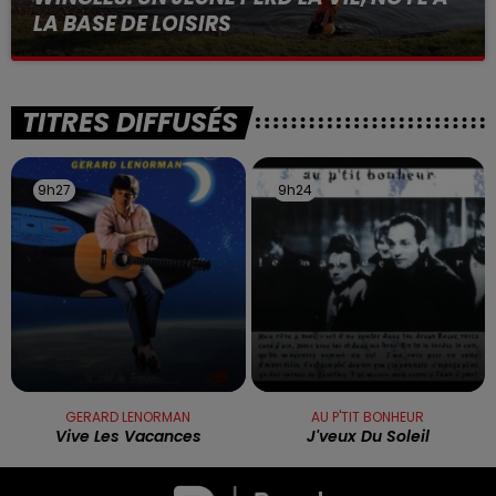
LA BASE DE LOISIRS
La victime a coulé à pic
TITRES DIFFUSÉS
9h27
9h27
9h24
9h24
GERARD LENORMAN
AU P'TIT BONHEUR
Vive Les Vacances
J'veux Du Soleil