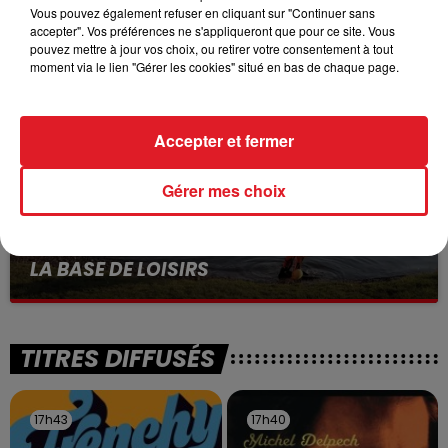
Vous pouvez également refuser en cliquant sur "Continuer sans
VOLONTAIRE EN COURS, APRÈS LA...
accepter". Vos préférences ne s'appliqueront que pour ce site. Vous
Selon les premiers éléments, le logement servait
pouvez mettre à jour vos choix, ou retirer votre consentement à tout
à des prostituées
moment via le lien "Gérer les cookies" situé en bas de chaque page.
Accepter et fermer
Gérer mes choix
13 juillet 2026
WINGLES: UN JEUNE PERD LA VIE, NOYÉ À
LA BASE DE LOISIRS
La victime a coulé à pic
TITRES DIFFUSÉS
17h43
17h43
17h40
17h40