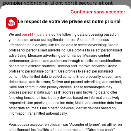
pompier volontaire, lui ont porté secours, et ont
réalisé un massage cardiaque. la victime âgée de 72
Continuer sans accepter
ans, originaire d'Armentières, et qui était en séjour au
Le respect de votre vie privée est notre priorité
camping d'Eperlecques a pu reprendre un rythme
cardique, avant d'être transportée à l'hôpital de Lens,
We and
our (447) partners
do the following data processing based on
par les secours.
your consent and/or our legitimate interest: Store and/or access
information on a device; Use limited data to select advertising; Create
profiles for personalised advertising; Use profiles to select personalised
advertising; Measure advertising performance; Measure content
performance; Understand audiences through statistics or combinations
FIL D'ACTUS
of data from different sources; Develop and improve services; Create
profiles to personalise content; Use profiles to select personalised
content; Use limited data to select content; Ensure security, prevent and
detect fraud, and fix errors; Deliver and present advertising and content;
Save and communicate privacy choices. These technologies may
process personal data such as IP address and browsing data to offer
following functionalities: Identify devices based on information actively
requested; Use precise geolocation data; Match and combine data from
other data sources; Link different devices; Identify devices based on
information transmitted automatically.
15 juillet 2026
Vous pouvez accepter en cliquant sur "Accepter et fermer", ou affiner en
BÉTHUNE: ENQUÊTE POUR HOMICIDE
sélectionnant les finalités et/ou partenaires dans "Gérer mes choix".