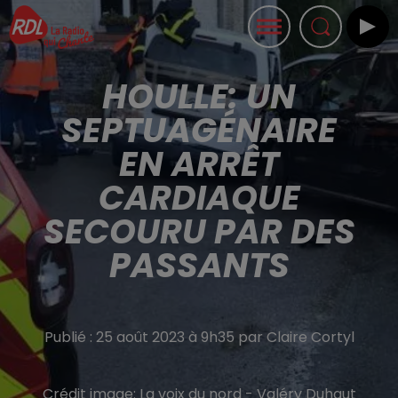
HOULLE: UN
SEPTUAGÉNAIRE
EN ARRÊT
CARDIAQUE
SECOURU PAR DES
PASSANTS
Publié : 25 août 2023 à 9h35 par Claire Cortyl
Crédit image:
La voix du nord - Valéry Duhaut