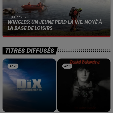
13 juillet 2026
WINGLES: UN JEUNE PERD LA VIE, NOYÉ À
LA BASE DE LOISIRS
La victime a coulé à pic
TITRES DIFFUSÉS
14h25
14h25
14h21
14h21