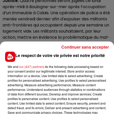
Justice.
Quatre personnes seront jugées ce lundi
après-midi à Boulogne-sur-mer après l’occupation
d’un immeuble à Calais. Une opération de police a été
menée vendredi dernier afin d'expulser des militants
anti-frontières qui occupaient depuis une semaine un
logement vide. Les militants souhaitaient, par leur
action, mettre en évidence la problématique du mal-
logement qui touche les réfugiés, alors que des
Continuer sans accepter
bâtiments de Calais restent vacants.
Le respect de votre vie privée est notre priorité
Au moment de l'évacuation, la plupart des occupants
avaient pu s'extraire du site sans être interpellés. Mais
We and
our (447) partners
do the following data processing based on
peu après, trois jeunes français et une ressortissante
your consent and/or our legitimate interest: Store and/or access
belge ont été interpellés, soupçonnés d'avoir "commis
information on a device; Use limited data to select advertising; Create
profiles for personalised advertising; Use profiles to select personalised
des violences volontaires à l'encontre des effectifs de
advertising; Measure advertising performance; Measure content
la Bac de Calais", leur lançant des projectiles, sans
performance; Understand audiences through statistics or combinations
faire de blessés, à proximité de l'immeuble occupé.
of data from different sources; Develop and improve services; Create
profiles to personalise content; Use profiles to select personalised
Les militants ont dénoncé une intervention
content; Use limited data to select content; Ensure security, prevent and
"disproportionnée" des forces de l'ordre.
detect fraud, and fix errors; Deliver and present advertising and content;
Save and communicate privacy choices. These technologies may