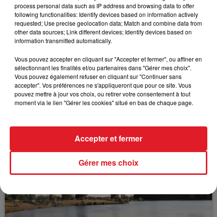
process personal data such as IP address and browsing data to offer
following functionalities: Identify devices based on information actively
requested; Use precise geolocation data; Match and combine data from
FIL D'ACTUS
other data sources; Link different devices; Identify devices based on
information transmitted automatically.
Vous pouvez accepter en cliquant sur "Accepter et fermer", ou affiner en
sélectionnant les finalités et/ou partenaires dans "Gérer mes choix".
Vous pouvez également refuser en cliquant sur "Continuer sans
accepter". Vos préférences ne s'appliqueront que pour ce site. Vous
pouvez mettre à jour vos choix, ou retirer votre consentement à tout
moment via le lien "Gérer les cookies" situé en bas de chaque page.
15 juillet 2026
BÉTHUNE: ENQUÊTE POUR HOMICIDE
Accepter et fermer
VOLONTAIRE EN COURS, APRÈS LA...
Selon les premiers éléments, le logement servait
Gérer mes choix
à des prostituées