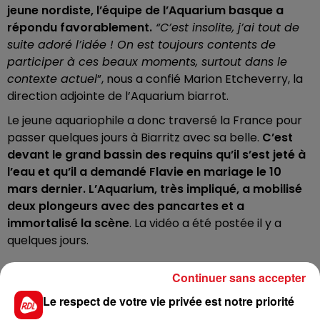
jeune nordiste, l’équipe de l’Aquarium basque a
répondu favorablement.
“C’est insolite, j’ai tout de
suite adoré l’idée ! On est toujours contents de
participer à ces beaux moments, surtout dans le
contexte actuel
”, nous a confié Marion Etcheverry, la
direction adjointe de l’Aquarium
biarrot.
Le jeune aquariophile a donc traversé la France pour
passer quelques jours à Biarritz avec sa belle.
C’est
devant le grand bassin des requins qu’il s’est jeté à
l’eau et qu’il a demandé Flavie en mariage le 10
mars dernier.
L’Aquarium, très impliqué, a mobilisé
deux plongeurs avec des pancartes et a
immortalisé la scène
. La vidéo a été postée il y a
quelques jours.
Continuer sans accepter
Le respect de votre vie privée est notre priorité