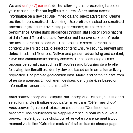
We and
our (447) partners
do the following data processing based on
your consent and/or our legitimate interest: Store and/or access
information on a device; Use limited data to select advertising; Create
profiles for personalised advertising; Use profiles to select personalised
advertising; Measure advertising performance; Measure content
performance; Understand audiences through statistics or combinations
of data from different sources; Develop and improve services; Create
profiles to personalise content; Use profiles to select personalised
content; Use limited data to select content; Ensure security, prevent and
detect fraud, and fix errors; Deliver and present advertising and content;
Save and communicate privacy choices. These technologies may
process personal data such as IP address and browsing data to offer
following functionalities: Identify devices based on information actively
requested; Use precise geolocation data; Match and combine data from
other data sources; Link different devices; Identify devices based on
“Je l’avoue, j'ai versé une petite larme au moment
information transmitted automatically.
du fameux OUI”,
confie la directrice adjointe, Marion,
Vous pouvez accepter en cliquant sur "Accepter et fermer", ou affiner en
avant de conclure :
“l’équipe est très fière d’avoir
sélectionnant les finalités et/ou partenaires dans "Gérer mes choix".
contribué à cette jolie parenthèse dans la vie de ce
Vous pouvez également refuser en cliquant sur "Continuer sans
couple”.
accepter". Vos préférences ne s'appliqueront que pour ce site. Vous
pouvez mettre à jour vos choix, ou retirer votre consentement à tout
moment via le lien "Gérer les cookies" situé en bas de chaque page.