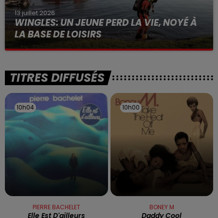
13 juillet 2026
WINGLES: UN JEUNE PERD LA VIE, NOYÉ À
LA BASE DE LOISIRS
La victime a coulé à pic
TITRES DIFFUSÉS
10h04
10h04
10h00
10h00
PIERRE BACHELET
BONEY M
Elle Est D'ailleurs
Daddy Cool