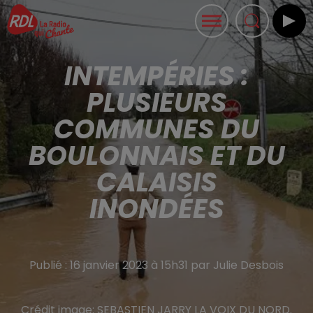
INTEMPÉRIES :
PLUSIEURS
COMMUNES DU
BOULONNAIS ET DU
CALAISIS
INONDÉES
Publié : 16 janvier 2023 à 15h31 par Julie Desbois
Crédit image:
SEBASTIEN JARRY LA VOIX DU NORD.