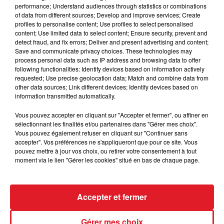
performance; Understand audiences through statistics or combinations
of data from different sources; Develop and improve services; Create
Selon
La Voix du Nord
, l’eau a pénétré dans certaines
profiles to personalise content; Use profiles to select personalised
content; Use limited data to select content; Ensure security, prevent and
habitations de la rue. Cinq studios et les cuisines de
detect fraud, and fix errors; Deliver and present advertising and content;
l’établissement public départemental d’urgence
Save and communicate privacy choices. These technologies may
(EPDAHAA) sont inondés. Le personnel ainsi que les
process personal data such as IP address and browsing data to offer
following functionalities: Identify devices based on information actively
occupants de la structure vont être transférés vers la
requested; Use precise geolocation data; Match and combine data from
structure située à Wierre-Effroy.
other data sources; Link different devices; Identify devices based on
information transmitted automatically.
Sur la route, la vitesse est limitée à 70km/h et la
Vous pouvez accepter en cliquant sur "Accepter et fermer", ou affiner en
circulation est réduite à une seule voie dans chaque
sélectionnant les finalités et/ou partenaires dans "Gérer mes choix".
sens sur les viaducs de Quéhen, Herquelingue et
Vous pouvez également refuser en cliquant sur "Continuer sans
accepter". Vos préférences ne s'appliqueront que pour ce site. Vous
Echinghen
, pour une durée indéterminée, en raison de
pouvez mettre à jour vos choix, ou retirer votre consentement à tout
rafales de vent supérieures à 90 km/h.
moment via le lien "Gérer les cookies" situé en bas de chaque page.
Face à ces conditions le préfet du Pas-de-Calais
appelle à la plus grande prudence et dispense
Accepter et fermer
quelques conseils :
- Ne pas descendre pas dans les sous-sols
Gérer mes choix