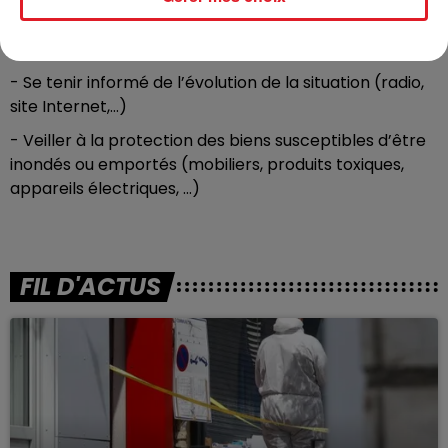
- Se mettre à l’abri
- Limiter tout déplacement inutile
- Se tenir informé de l’évolution de la situation (radio,
site Internet,…)
- Veiller à la protection des biens susceptibles d’être
inondés ou emportés (mobiliers, produits toxiques,
appareils électriques, …)
FIL D'ACTUS