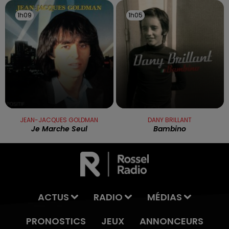
1h09
1h09
1h05
1h05
JEAN-JACQUES GOLDMAN
DANY BRILLANT
Je Marche Seul
Bambino
ACTUS
RADIO
MÉDIAS
PRONOSTICS
JEUX
ANNONCEURS