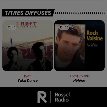
TITRES DIFFUSÉS
12h10
12h10
12h06
12h06
RAFT
ROCH VOISINE
Yaka Danse
Hélène