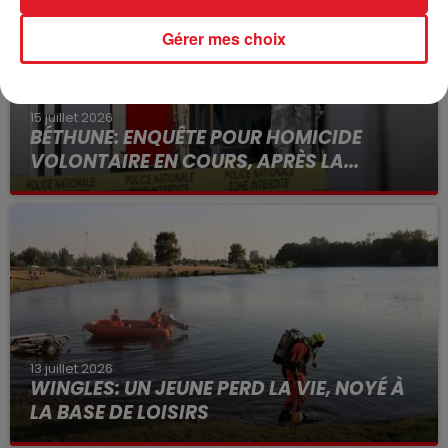
Gérer mes choix
15 juillet 2026
BÉTHUNE: ENQUÊTE POUR HOMICIDE
VOLONTAIRE EN COURS, APRÈS LA...
Selon les premiers éléments, le logement servait
à des prostituées
13 juillet 2026
WINGLES: UN JEUNE PERD LA VIE, NOYÉ À
LA BASE DE LOISIRS
La victime a coulé à pic