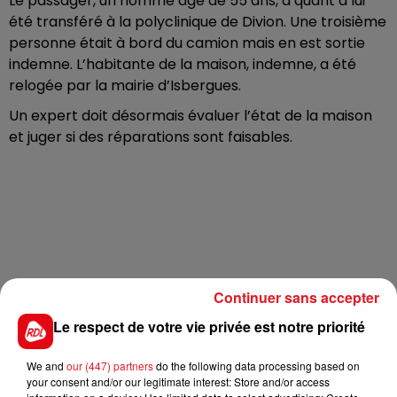
Le passager, un homme âgé de 55 ans, a quant à lui
été transféré à la polyclinique de Divion. Une troisième
personne était à bord du camion mais en est sortie
indemne. L’habitante de la maison, indemne, a été
relogée par la mairie d’Isbergues.
Un expert doit désormais évaluer l’état de la maison
et juger si des réparations sont faisables.
Continuer sans accepter
Le respect de votre vie privée est notre priorité
We and
our (447) partners
do the following data processing based on
your consent and/or our legitimate interest: Store and/or access