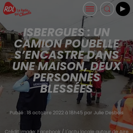
ISBERGUES : UN
CAMION POUBELLE
S’ENCASTRE DANS
UNE MAISON, DEUX
PERSONNES
BLESSÉES
Publié : 18 octobre 2022 à 18h45 par Julie Desbois
Crédit image:
Facebook / L'actu locale autour de Aire