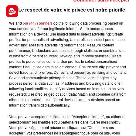
L’homme âgé de 36 ans était alcoolisé. Il s’agit d’un
Le respect de votre vie privée est notre priorité
sans domicile fixe. Il a été placé en garde à vue.
We and
our (447) partners
do the following data processing based on
your consent and/or our legitimate interest: Store and/or access
information on a device; Use limited data to select advertising; Create
profiles for personalised advertising; Use profiles to select personalised
FIL D'ACTUS
advertising; Measure advertising performance; Measure content
performance; Understand audiences through statistics or combinations
of data from different sources; Develop and improve services; Create
profiles to personalise content; Use profiles to select personalised
content; Use limited data to select content; Ensure security, prevent and
detect fraud, and fix errors; Deliver and present advertising and content;
Save and communicate privacy choices. These technologies may
process personal data such as IP address and browsing data to offer
following functionalities: Identify devices based on information actively
requested; Use precise geolocation data; Match and combine data from
other data sources; Link different devices; Identify devices based on
15 juillet 2026
information transmitted automatically.
BÉTHUNE: ENQUÊTE POUR HOMICIDE
VOLONTAIRE EN COURS, APRÈS LA...
Vous pouvez accepter en cliquant sur "Accepter et fermer", ou affiner en
sélectionnant les finalités et/ou partenaires dans "Gérer mes choix".
Selon les premiers éléments, le logement servait
Vous pouvez également refuser en cliquant sur "Continuer sans
à des prostituées
accepter". Vos préférences ne s'appliqueront que pour ce site. Vous