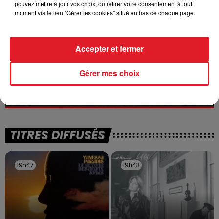
pouvez mettre à jour vos choix, ou retirer votre consentement à tout
moment via le lien "Gérer les cookies" situé en bas de chaque page.
Accepter et fermer
13 juillet 2026
Gérer mes choix
WINGLES: UN JEUNE PERD LA VIE, NOYÉ À
LA BASE DE LOISIRS
La victime a coulé à pic
TITRES DIFFUSÉS
19h47
19h47
19h43
19h43