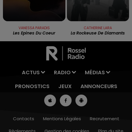
VANESSA PARADIS
CATHERINE LARA
Les Epines Du Coeur
La Rockeuse De Diamants
ACTUS
RADIO
MÉDIAS
PRONOSTICS
JEUX
ANNONCEURS
Contacts
Mentions Légales
Recrutement
Règlements
Gestion des cookies
Plan du site