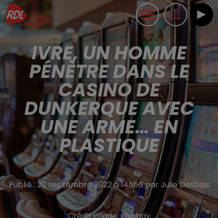
IVRE, UN HOMME
PÉNÈTRE DANS LE
CASINO DE
DUNKERQUE AVEC
UNE ARME… EN
PLASTIQUE
Publié : 20 septembre 2022 à 14h56 par Julie Desbois
Crédit image:
Pixabay