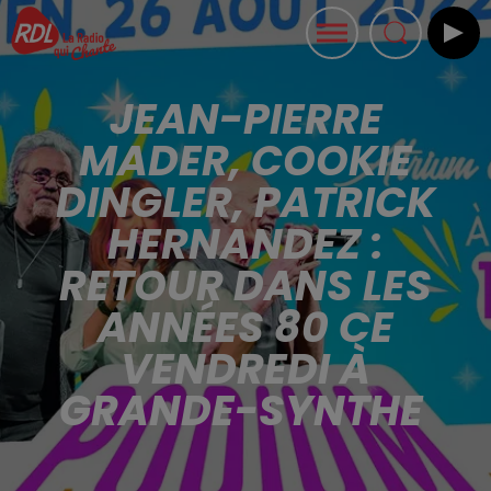
JEAN-PIERRE
MADER, COOKIE
DINGLER, PATRICK
HERNANDEZ :
RETOUR DANS LES
ANNÉES 80 CE
VENDREDI À
GRANDE-SYNTHE