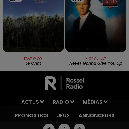
POW WOW
RICK ASTLEY
Le Chat
Never Gonna Give You Up
ACTUS
RADIO
MÉDIAS
PRONOSTICS
JEUX
ANNONCEURS