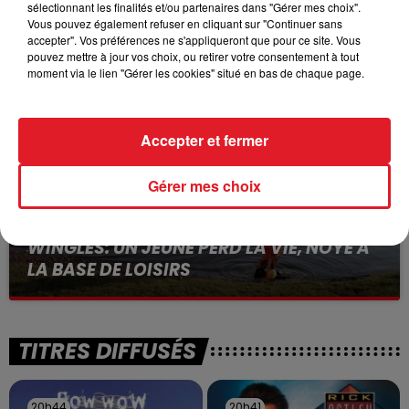
15 juillet 2026
sélectionnant les finalités et/ou partenaires dans "Gérer mes choix".
BÉTHUNE: ENQUÊTE POUR HOMICIDE
Vous pouvez également refuser en cliquant sur "Continuer sans
VOLONTAIRE EN COURS, APRÈS LA...
accepter". Vos préférences ne s'appliqueront que pour ce site. Vous
pouvez mettre à jour vos choix, ou retirer votre consentement à tout
Selon les premiers éléments, le logement servait
moment via le lien "Gérer les cookies" situé en bas de chaque page.
à des prostituées
Accepter et fermer
Gérer mes choix
13 juillet 2026
WINGLES: UN JEUNE PERD LA VIE, NOYÉ À
LA BASE DE LOISIRS
La victime a coulé à pic
TITRES DIFFUSÉS
20h44
20h44
20h41
20h41