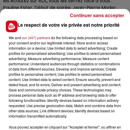
les écoutez sur RDL, vous les verrez face à vous :
Pauline Ester, Début de soirée, Jean-Pierre Mader,
Cookie Dingler et Patrick Hernandez se succéderont
Continuer sans accepter
pour vous faire danser. La première partie sera
Le respect de votre vie privée est notre priorité
assurée par le groupe locale
Âmes Nés Zik.
3.000 à
5.000 personnes sont attendues.
We and
our (447) partners
do the following data processing based on
your consent and/or our legitimate interest: Store and/or access
C’est gratuit et à partir de 19h30.
information on a device; Use limited data to select advertising; Create
profiles for personalised advertising; Use profiles to select personalised
advertising; Measure advertising performance; Measure content
performance; Understand audiences through statistics or combinations
of data from different sources; Develop and improve services; Create
FIL D'ACTUS
profiles to personalise content; Use profiles to select personalised
content; Use limited data to select content; Ensure security, prevent and
detect fraud, and fix errors; Deliver and present advertising and content;
Save and communicate privacy choices. These technologies may
process personal data such as IP address and browsing data to offer
following functionalities: Identify devices based on information actively
requested; Use precise geolocation data; Match and combine data from
other data sources; Link different devices; Identify devices based on
information transmitted automatically.
Vous pouvez accepter en cliquant sur "Accepter et fermer", ou affiner en