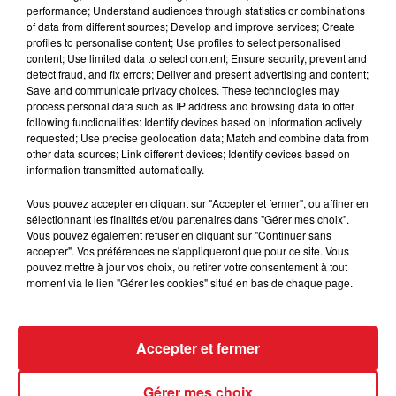
Les gagnants seront contactés par téléphone.
performance; Understand audiences through statistics or combinations
of data from different sources; Develop and improve services; Create
Bonne Chance....
profiles to personalise content; Use profiles to select personalised
content; Use limited data to select content; Ensure security, prevent and
detect fraud, and fix errors; Deliver and present advertising and content;
Save and communicate privacy choices. These technologies may
process personal data such as IP address and browsing data to offer
following functionalities: Identify devices based on information actively
Le jeu est terminé
requested; Use precise geolocation data; Match and combine data from
other data sources; Link different devices; Identify devices based on
information transmitted automatically.
Vous pouvez accepter en cliquant sur "Accepter et fermer", ou affiner en
sélectionnant les finalités et/ou partenaires dans "Gérer mes choix".
Vous pouvez également refuser en cliquant sur "Continuer sans
accepter". Vos préférences ne s'appliqueront que pour ce site. Vous
pouvez mettre à jour vos choix, ou retirer votre consentement à tout
moment via le lien "Gérer les cookies" situé en bas de chaque page.
ACTUS
RADIO
MÉDIAS
Accepter et fermer
PRONOSTICS
JEUX
ANNONCEURS
Gérer mes choix