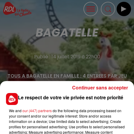
BAGATELLE
Publié : 14 juillet 2019 à 22h00
TOUS A BAGATELLE EN FAMILLE : 4 ENTREES PAR JEU
GRATUIT
Continuer sans accepter
Venez Affrontez le Silver Wing, les manèges pour les
Le respect de votre vie privée est notre priorité
plus petits et les grands ! Bagatelle à Merlimont : 4
univers pour La sortie familiale par excellence.
We and
our (447) partners
do the following data processing based on
your consent and/or our legitimate interest: Store and/or access
Inscrivez-vous pour participer au tirage au sort et
information on a device; Use limited data to select advertising; Create
gagner vos pass famille.
profiles for personalised advertising; Use profiles to select personalised
advertising; Measure advertising performance; Measure content