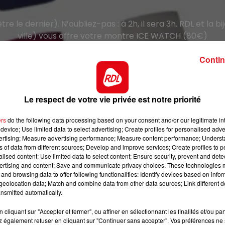
e le dernier). N’oubliez-pas : à 2h, il sera 3h. RDL et la
ville) vous offre votre montre ICE WATCH (80€)
Inscrivez-vous afin de participer au tirage au sort.
Contin
Bonne Chance..
Les gagnants seront contactés par téléphone.
Le respect de votre vie privée est notre priorité
st des Bijoux ,18 rue du Maréchal Leclerc 59190 Hazebr
ers
do the following data processing based on your consent and/or our legitimate int
Tel : 03.28.42.80.11.
device; Use limited data to select advertising; Create profiles for personalised adver
vertising; Measure advertising performance; Measure content performance; Unders
ns of data from different sources; Develop and improve services; Create profiles to 
alised content; Use limited data to select content; Ensure security, prevent and detect
ertising and content; Save and communicate privacy choices. These technologies
and browsing data to offer following functionalities: Identify devices based on infor
Le jeu est terminé
eolocation data; Match and combine data from other data sources; Link different de
nsmitted automatically.
cliquant sur "Accepter et fermer", ou affiner en sélectionnant les finalités et/ou pa
 également refuser en cliquant sur "Continuer sans accepter". Vos préférences ne 