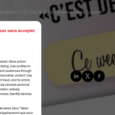
 bijouterie « C’EST DES BIJOUX » à Hazebrouck (centre
uer sans accepter
ouck
erest: Store and/or
tising; Use profiles to
tand audiences through
personalise content; Use
 fraud, and fix errors;
 may process personal
mation actively
vices; Identify devices
rtenaires dans "Gérer
s'appliqueront que pour