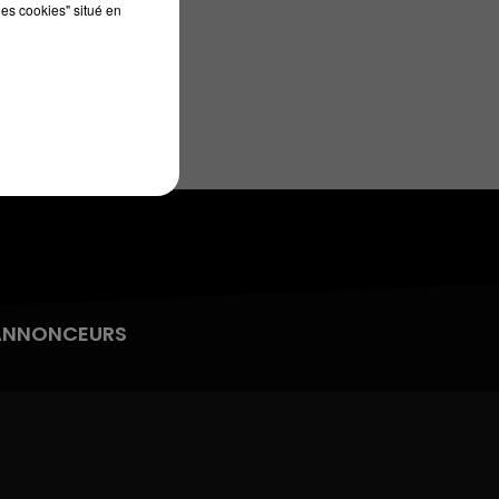
les cookies" situé en
13h00 - 16h00
LES APRÈS-MIDI QUI CHANTENT
ANNONCEURS