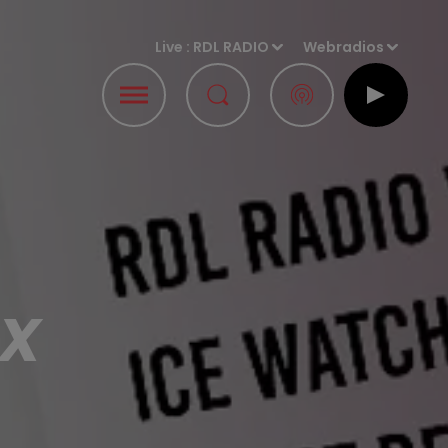
Live :
RDL RADIO
Webradios
UX