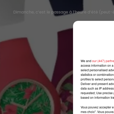
Dimanche, c’est le passage à l’heure d’été (peut-êtr
C'e
We and
our (447) partn
access information on a 
select personalised ad
statistics or combinatio
profiles to select person
Deliver and present adv
data such as IP address 
requested; Use precise g
based on information tra
Vous pouvez accepter en 
mes choix". Vous pouvez