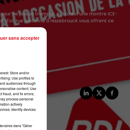
l pour ne pas se tromper. Et si c’est une montre ICE-
at d'or, rue piétonne à Hazebrouck vous offrent ce
uer sans accepter
ouck
erest: Store and/or
tising; Use profiles to
tand audiences through
personalise content; Use
 fraud, and fix errors;
 may process personal
mation actively
vices; Identify devices
rtenaires dans "Gérer