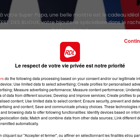
r à votre Super Papa, une belle montre est le cadeau idéa
EST DES BIJOUX, votre bijouterie spécialisée dans le rach
beau cadeau !!
Inscrivez-vous afin de participer au tirage au sort.
Contin
Bonne Chance..
Les gagnants seront contactés par téléphone.
Le respect de votre vie privée est notre priorité
st des Bijoux ,18 rue du Maréchal Leclerc 59190 Hazebr
ers
do the following data processing based on your consent and/or our legitimate int
Tel : 03.28.42.80.11.
device; Use limited data to select advertising; Create profiles for personalised adver
vertising; Measure advertising performance; Measure content performance; Unders
ns of data from different sources; Develop and improve services; Create profiles to 
alised content; Use limited data to select content; Ensure security, prevent and detect
ertising and content; Save and communicate privacy choices. These technologies
and browsing data to offer following functionalities: Identify devices based on infor
eolocation data; Match and combine data from other data sources; Link different de
Le jeu est terminé
nsmitted automatically.
cliquant sur "Accepter et fermer", ou affiner en sélectionnant les finalités et/ou pa