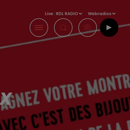
Live :
RDL RADIO
Webradios
UX