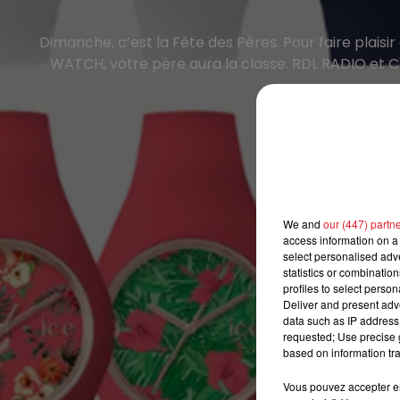
Dimanche, c’est la Fête des Pères. Pour faire plaisi
WATCH, votre père aura la classe. RDL RADIO et C'
C'e
We and
our (447) partn
access information on a 
select personalised ad
statistics or combinatio
profiles to select person
Deliver and present adv
data such as IP address 
requested; Use precise g
based on information tra
Vous pouvez accepter en 