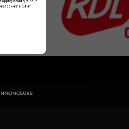
s'appliqueront que pour
7h00 - 10h00
les cookies" situé en
RDL WEEK-END
ANNONCEURS