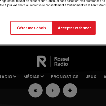
 également refuser en cliquant sur "Continuer sans accepter". Vos préférences ne 
10h00 - 12h00
tre à jour vos choix, ou retirer votre consentement à tout moment via le lien "Gérer 
RDL WEEKEND
Gérer mes choix
Accepter et fermer
RADIO
MÉDIAS
PRONOSTICS
JEUX