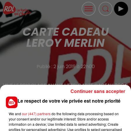
CARTE CADEAU
LEROY MERLIN
Publié : 2 juin 2019 à 22h00
VIVE LE BRICOLAGE AVANT L’ETE: CARTE CADEAU 200€
Continuer sans accepter
LEROY MERLIN
Le respect de votre vie privée est notre priorité
En juin, RDL continue de penser à votre pouvoir
d’achat. 200€ en carte cadeau dans le magasin
We and
our (447) partners
do the following data processing based on
LEROY MERLIN de votre choix pour devenir le roi du
your consent and/or our legitimate interest: Store and/or access
Bricolage et faire les travaux d'été dans votre maison...
information on a device; Use limited data to select advertising; Create
profiles for personalised advertising; Use profiles to select personalised