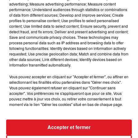
Inscrivez-vous afin de participer au tirage au sort.
advertising; Measure advertising performance; Measure content
performance; Understand audiences through statistics or combinations
Les gagnants seront contactés par téléphone
of data from different sources; Develop and improve services; Create
profiles to personalise content; Use profiles to select personalised
Bonne chance...
content; Use limited data to select content; Ensure security, prevent and
detect fraud, and fix errors; Deliver and present advertising and content;
Save and communicate privacy choices. These technologies may
process personal data such as IP address and browsing data to offer
following functionalities: Identify devices based on information actively
requested; Use precise geolocation data; Match and combine data from
Le jeu est terminé
other data sources; Link different devices; Identify devices based on
information transmitted automatically.
Vous pouvez accepter en cliquant sur "Accepter et fermer", ou affiner en
sélectionnant les finalités et/ou partenaires dans "Gérer mes choix".
Vous pouvez également refuser en cliquant sur "Continuer sans
accepter". Vos préférences ne s'appliqueront que pour ce site. Vous
pouvez mettre à jour vos choix, ou retirer votre consentement à tout
moment via le lien "Gérer les cookies" situé en bas de chaque page.
Accepter et fermer
ACTUS
RADIO
MÉDIAS