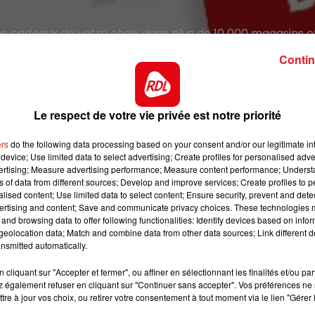
s cadeaux de votre choix dans plus de 10 000 magasins e
UNE CARTE CADEAU ILLICADO. Bon 150€ valable 2 ans.
Contin
Inscrivez-vous afin de participer au tirage au sort .
Le gagnant sera contacté par téléphone.
Le respect de votre vie privée est notre priorité
Bonne chance.
ers
do the following data processing based on your consent and/or our legitimate int
device; Use limited data to select advertising; Create profiles for personalised adver
vertising; Measure advertising performance; Measure content performance; Unders
ns of data from different sources; Develop and improve services; Create profiles to 
alised content; Use limited data to select content; Ensure security, prevent and detect
Le jeu est terminé
ertising and content; Save and communicate privacy choices. These technologies
and browsing data to offer following functionalities: Identify devices based on infor
eolocation data; Match and combine data from other data sources; Link different de
nsmitted automatically.
cliquant sur "Accepter et fermer", ou affiner en sélectionnant les finalités et/ou pa
 également refuser en cliquant sur "Continuer sans accepter". Vos préférences ne 
tre à jour vos choix, ou retirer votre consentement à tout moment via le lien "Gérer 