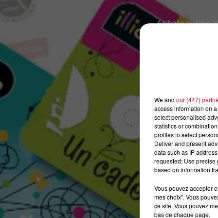
Achetez-vous le
We and
our (447) partn
access information on a 
select personalised ad
statistics or combinatio
profiles to select person
Deliver and present adv
data such as IP address 
requested; Use precise g
based on information tra
Vous pouvez accepter en 
mes choix". Vous pouvez
ce site. Vous pouvez met
bas de chaque page.