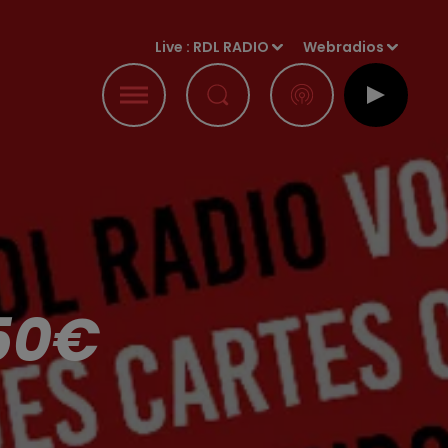
Live :
RDL RADIO
Webradios
50€