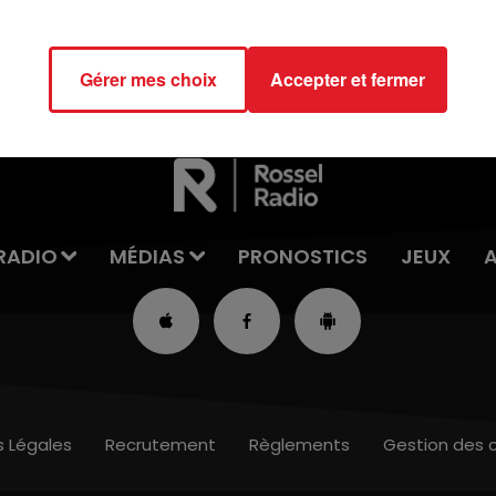
16h00 - 19h00
LE JUKEBOX RDL
Gérer mes choix
Accepter et fermer
RADIO
MÉDIAS
PRONOSTICS
JEUX
s Légales
Recrutement
Règlements
Gestion des 