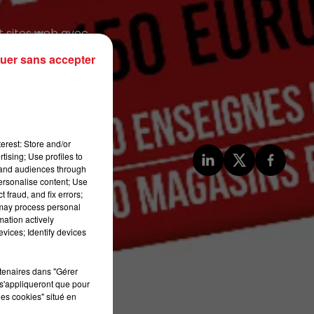
t sites web avec
uer sans accepter
erest: Store and/or
tising; Use profiles to
tand audiences through
personalise content; Use
 fraud, and fix errors;
 may process personal
mation actively
vices; Identify devices
rtenaires dans "Gérer
s'appliqueront que pour
les cookies" situé en