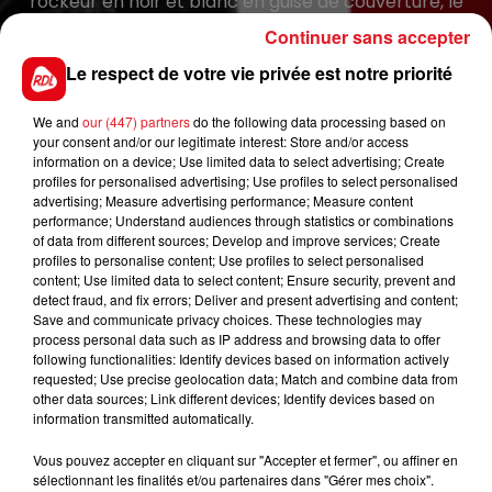
rockeur en noir et blanc en guise de couverture, le
disque s’ouvre par «Que je t’aime», avant de laisser
Continuer sans accepter
place à «Diego, libre dans sa tête», emprunté au
Le respect de votre vie privée est notre priorité
répertoire de Michel Berger... entre autres.
We and
our (447) partners
do the following data processing based on
Si ce ne sont pas des compositions originales et que le
your consent and/or our legitimate interest: Store and/or access
rock est relégué au second rang, les fans verseront
information on a device; Use limited data to select advertising; Create
profiles for personalised advertising; Use profiles to select personalised
assurément une larme en réécoutant les tubes de
advertising; Measure advertising performance; Measure content
leur idole réorchestrés en version symphonique ou en
performance; Understand audiences through statistics or combinations
piano-voix, avec la présence de percussions et de
of data from different sources; Develop and improve services; Create
profiles to personalise content; Use profiles to select personalised
guitares acoustiques.
content; Use limited data to select content; Ensure security, prevent and
detect fraud, and fix errors; Deliver and present advertising and content;
Save and communicate privacy choices. These technologies may
Pour tenter de gagner cet
album posthume
, il vous
process personal data such as IP address and browsing data to offer
suffit de vous inscrire ci-dessous avant le 10
following functionalities: Identify devices based on information actively
requested; Use precise geolocation data; Match and combine data from
novembre.
other data sources; Link different devices; Identify devices based on
Le gagnant sera contacté par téléphone.
information transmitted automatically.
Bonne Chance....
Vous pouvez accepter en cliquant sur "Accepter et fermer", ou affiner en
sélectionnant les finalités et/ou partenaires dans "Gérer mes choix".