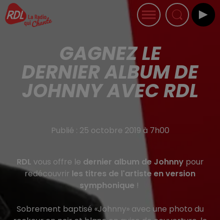
GAGNEZ LE
DERNIER ALBUM DE
JOHNNY AVEC RDL
Publié : 25 octobre 2019 à 7h00
RDL
vous offre le
dernier album de Johnny
pour
redécouvrir
les titres de l'artiste en version
symphonique
!
Sobrement baptisé «Johnny» avec une photo du